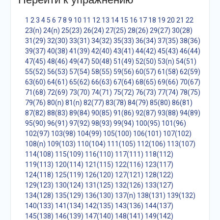
1
2
3
4
5
6
7
8
9
10
11
12
13
14
15
16
17
18
19
20
21
22
23(n)
24(n)
25(23)
26(24)
27(25)
28(26)
29(27)
30(28)
31(29)
32(30)
33(31)
34(32)
35(33)
36(34)
37(35)
38(36)
39(37)
40(38)
41(39)
42(40)
43(41)
44(42)
45(43)
46(44)
47(45)
48(46)
49(47)
50(48)
51(49)
52(50)
53(n)
54(51)
55(52)
56(53)
57(54)
58(55)
59(56)
60(57)
61(58)
62(59)
63(60)
64(61)
65(62)
66(63)
67(64)
68(65)
69(66)
70(67)
71(68)
72(69)
73(70)
74(71)
75(72)
76(73)
77(74)
78(75)
79(76)
80(n)
81(n)
82(77)
83(78)
84(79)
85(80)
86(81)
87(82)
88(83)
89(84)
90(85)
91(86)
92(87)
93(88)
94(89)
95(90)
96(91)
97(92)
98(93)
99(94)
100(95)
101(96)
102(97)
103(98)
104(99)
105(100)
106(101)
107(102)
108(n)
109(103)
110(104)
111(105)
112(106)
113(107)
114(108)
115(109)
116(110)
117(111)
118(112)
119(113)
120(114)
121(115)
122(116)
123(117)
124(118)
125(119)
126(120)
127(121)
128(122)
129(123)
130(124)
131(125)
132(126)
133(127)
134(128)
135(129)
136(130)
137(n)
138(131)
139(132)
140(133)
141(134)
142(135)
143(136)
144(137)
145(138)
146(139)
147(140)
148(141)
149(142)