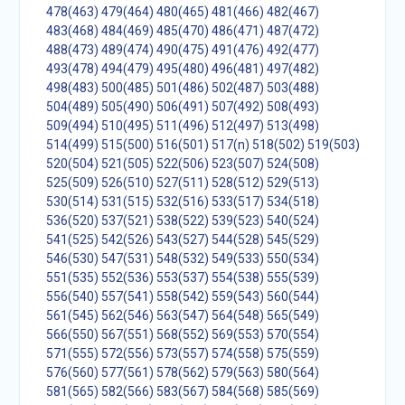
478(463)
479(464)
480(465)
481(466)
482(467)
483(468)
484(469)
485(470)
486(471)
487(472)
488(473)
489(474)
490(475)
491(476)
492(477)
493(478)
494(479)
495(480)
496(481)
497(482)
498(483)
500(485)
501(486)
502(487)
503(488)
504(489)
505(490)
506(491)
507(492)
508(493)
509(494)
510(495)
511(496)
512(497)
513(498)
514(499)
515(500)
516(501)
517(n)
518(502)
519(503)
520(504)
521(505)
522(506)
523(507)
524(508)
525(509)
526(510)
527(511)
528(512)
529(513)
530(514)
531(515)
532(516)
533(517)
534(518)
536(520)
537(521)
538(522)
539(523)
540(524)
541(525)
542(526)
543(527)
544(528)
545(529)
546(530)
547(531)
548(532)
549(533)
550(534)
551(535)
552(536)
553(537)
554(538)
555(539)
556(540)
557(541)
558(542)
559(543)
560(544)
561(545)
562(546)
563(547)
564(548)
565(549)
566(550)
567(551)
568(552)
569(553)
570(554)
571(555)
572(556)
573(557)
574(558)
575(559)
576(560)
577(561)
578(562)
579(563)
580(564)
581(565)
582(566)
583(567)
584(568)
585(569)