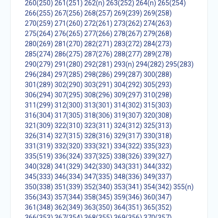
260(250)
261(251)
262(n)
263(252)
264(n)
265(254)
266(255)
267(256)
268(257)
269(239)
269(258)
270(259)
271(260)
272(261)
273(262)
274(263)
275(264)
276(265)
277(266)
278(267)
279(268)
280(269)
281(270)
282(271)
283(272)
284(273)
285(274)
286(275)
287(276)
288(277)
289(278)
290(279)
291(280)
292(281)
293(n)
294(282)
295(283)
296(284)
297(285)
298(286)
299(287)
300(288)
301(289)
302(290)
303(291)
304(292)
305(293)
306(294)
307(295)
308(296)
309(297)
310(298)
311(299)
312(300)
313(301)
314(302)
315(303)
316(304)
317(305)
318(306)
319(307)
320(308)
321(309)
322(310)
323(311)
324(312)
325(313)
326(314)
327(315)
328(316)
329(317)
330(318)
331(319)
332(320)
333(321)
334(322)
335(323)
335(519)
336(324)
337(325)
338(326)
339(327)
340(328)
341(329)
342(330)
343(331)
344(332)
345(333)
346(334)
347(335)
348(336)
349(337)
350(338)
351(339)
352(340)
353(341)
354(342)
355(n)
356(343)
357(344)
358(345)
359(346)
360(347)
361(348)
362(349)
363(350)
364(351)
365(352)
366(353)
367(354)
368(355)
369(356)
370(357)