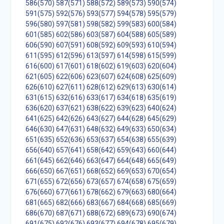
586(570)
587(571)
588(572)
589(573)
590(574)
591(575)
592(576)
593(577)
594(578)
595(579)
596(580)
597(581)
598(582)
599(583)
600(584)
601(585)
602(586)
603(587)
604(588)
605(589)
606(590)
607(591)
608(592)
609(593)
610(594)
611(595)
612(596)
613(597)
614(598)
615(599)
616(600)
617(601)
618(602)
619(603)
620(604)
621(605)
622(606)
623(607)
624(608)
625(609)
626(610)
627(611)
628(612)
629(613)
630(614)
631(615)
632(616)
633(617)
634(618)
635(619)
636(620)
637(621)
638(622)
639(623)
640(624)
641(625)
642(626)
643(627)
644(628)
645(629)
646(630)
647(631)
648(632)
649(633)
650(634)
651(635)
652(636)
653(637)
654(638)
655(639)
656(640)
657(641)
658(642)
659(643)
660(644)
661(645)
662(646)
663(647)
664(648)
665(649)
666(650)
667(651)
668(652)
669(653)
670(654)
671(655)
672(656)
673(657)
674(658)
675(659)
676(660)
677(661)
678(662)
679(663)
680(664)
681(665)
682(666)
683(667)
684(668)
685(669)
686(670)
687(671)
688(672)
689(673)
690(674)
691(675)
692(676)
693(677)
694(678)
695(679)