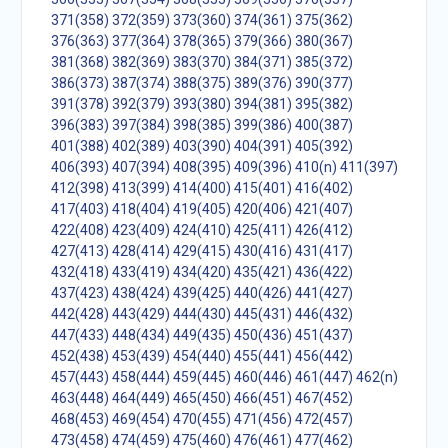
371(358)
372(359)
373(360)
374(361)
375(362)
376(363)
377(364)
378(365)
379(366)
380(367)
381(368)
382(369)
383(370)
384(371)
385(372)
386(373)
387(374)
388(375)
389(376)
390(377)
391(378)
392(379)
393(380)
394(381)
395(382)
396(383)
397(384)
398(385)
399(386)
400(387)
401(388)
402(389)
403(390)
404(391)
405(392)
406(393)
407(394)
408(395)
409(396)
410(n)
411(397)
412(398)
413(399)
414(400)
415(401)
416(402)
417(403)
418(404)
419(405)
420(406)
421(407)
422(408)
423(409)
424(410)
425(411)
426(412)
427(413)
428(414)
429(415)
430(416)
431(417)
432(418)
433(419)
434(420)
435(421)
436(422)
437(423)
438(424)
439(425)
440(426)
441(427)
442(428)
443(429)
444(430)
445(431)
446(432)
447(433)
448(434)
449(435)
450(436)
451(437)
452(438)
453(439)
454(440)
455(441)
456(442)
457(443)
458(444)
459(445)
460(446)
461(447)
462(n)
463(448)
464(449)
465(450)
466(451)
467(452)
468(453)
469(454)
470(455)
471(456)
472(457)
473(458)
474(459)
475(460)
476(461)
477(462)