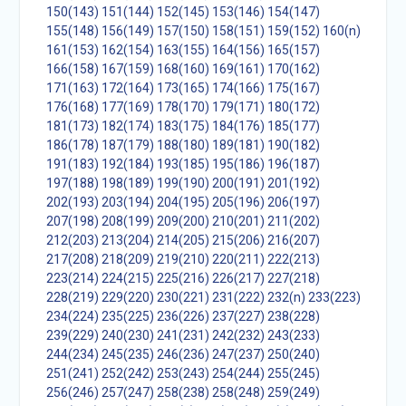
150(143)
151(144)
152(145)
153(146)
154(147)
155(148)
156(149)
157(150)
158(151)
159(152)
160(n)
161(153)
162(154)
163(155)
164(156)
165(157)
166(158)
167(159)
168(160)
169(161)
170(162)
171(163)
172(164)
173(165)
174(166)
175(167)
176(168)
177(169)
178(170)
179(171)
180(172)
181(173)
182(174)
183(175)
184(176)
185(177)
186(178)
187(179)
188(180)
189(181)
190(182)
191(183)
192(184)
193(185)
195(186)
196(187)
197(188)
198(189)
199(190)
200(191)
201(192)
202(193)
203(194)
204(195)
205(196)
206(197)
207(198)
208(199)
209(200)
210(201)
211(202)
212(203)
213(204)
214(205)
215(206)
216(207)
217(208)
218(209)
219(210)
220(211)
222(213)
223(214)
224(215)
225(216)
226(217)
227(218)
228(219)
229(220)
230(221)
231(222)
232(n)
233(223)
234(224)
235(225)
236(226)
237(227)
238(228)
239(229)
240(230)
241(231)
242(232)
243(233)
244(234)
245(235)
246(236)
247(237)
250(240)
251(241)
252(242)
253(243)
254(244)
255(245)
256(246)
257(247)
258(238)
258(248)
259(249)