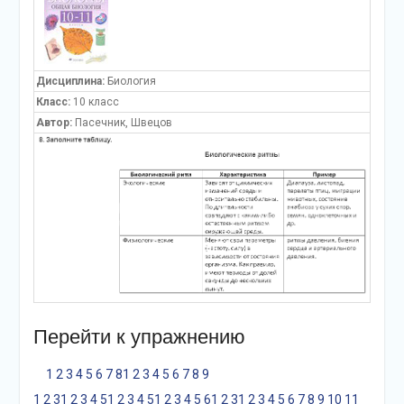
Дисциплина:
Биология
Класс:
10 класс
Автор:
Пасечник, Швецов
Перейти к упражнению
1
2
3
4
5
6
7
8
1
2
3
4
5
6
7
8
9
1
2
3
1
2
3
4
5
1
2
3
4
5
1
2
3
4
5
6
1
2
3
1
2
3
4
5
6
7
8
9
10
11