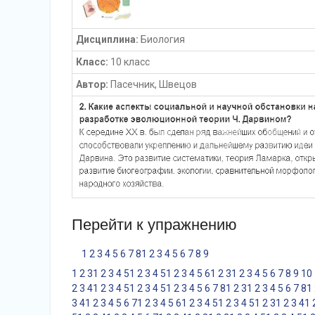
Дисциплина:
Биология
Класс:
10 класс
Автор:
Пасечник, Швецов
Перейти к упражнению
1
2
3
4
5
6
7
8
1
2
3
4
5
6
7
8
9
1
2
3
1
2
3
4
5
1
2
3
4
5
1
2
3
4
5
6
1
2
3
1
2
3
4
5
6
7
8
9
10
2
3
4
1
2
3
4
5
1
2
3
4
5
1
2
3
4
5
6
7
8
1
2
3
1
2
3
4
5
6
7
8
1
3
4
1
2
3
4
5
6
7
1
2
3
4
5
6
1
2
3
4
5
1
2
3
4
5
1
2
3
1
2
3
4
1