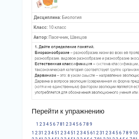
Дисциплина:
Биология
Класс:
10 класс
Автор:
Пасечник, Швецов
Перейти к упражнению
1
2
3
4
5
6
7
8
1
2
3
4
5
6
7
8
9
1
2
3
1
2
3
4
5
1
2
3
4
5
1
2
3
4
5
6
1
2
3
1
2
3
4
5
6
7
8
9
10