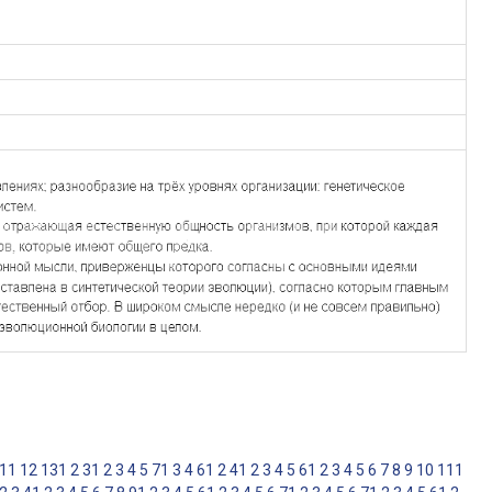
11
12
13
1
2
3
1
2
3
4
5
7
1
3
4
6
1
2
4
1
2
3
4
5
6
1
2
3
4
5
6
7
8
9
10
11
1