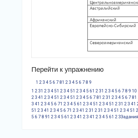
Перейти к упражнению
1
2
3
4
5
6
7
8
1
2
3
4
5
6
7
8
9
1
2
3
1
2
3
4
5
1
2
3
4
5
1
2
3
4
5
6
1
2
3
1
2
3
4
5
6
7
8
9
10
2
3
4
1
2
3
4
5
1
2
3
4
5
1
2
3
4
5
6
7
8
1
2
3
1
2
3
4
5
6
7
8
1
3
4
1
2
3
4
5
6
7
1
2
3
4
5
6
1
2
3
4
5
1
2
3
4
5
1
2
3
1
2
3
4
1
5
1
2
3
4
1
2
3
4
5
6
7
1
2
3
4
1
2
3
1
2
3
1
2
3
4
5
1
2
3
4
5
1
5
6
7
8
9
1
2
3
4
5
6
1
2
3
4
1
2
3
4
1
2
3
4
5
6
1
2
3
Задания