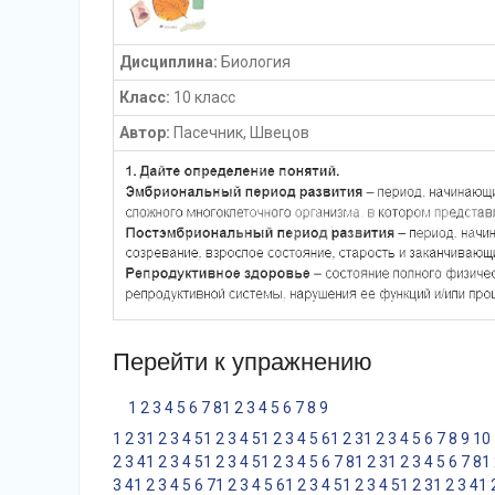
Дисциплина:
Биология
Класс:
10 класс
Автор:
Пасечник, Швецов
Перейти к упражнению
1
2
3
4
5
6
7
8
1
2
3
4
5
6
7
8
9
1
2
3
1
2
3
4
5
1
2
3
4
5
1
2
3
4
5
6
1
2
3
1
2
3
4
5
6
7
8
9
10
2
3
4
1
2
3
4
5
1
2
3
4
5
1
2
3
4
5
6
7
8
1
2
3
1
2
3
4
5
6
7
8
1
3
4
1
2
3
4
5
6
7
1
2
3
4
5
6
1
2
3
4
5
1
2
3
4
5
1
2
3
1
2
3
4
1