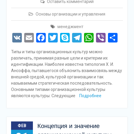
Оставить комментарий
Основы организации и управления
менеджмент
VK
Email
Facebook
Twitter
Skype
Telegram
WhatsAp
Viber
Отп
Типы и типы организационных культур можно
различать, принимая разные цели и критерии их
идентификации. Наиболее известна типология Х. И.
Ансоффа, пытавшегося объяснить взаимосвязь между
внешней средой, культурой организации и так
называемым стратегическая последовательность.
Основными типами организационной культуры
являются культуры: Следующие
Подробнее
Концепция и значение
ФЕВ