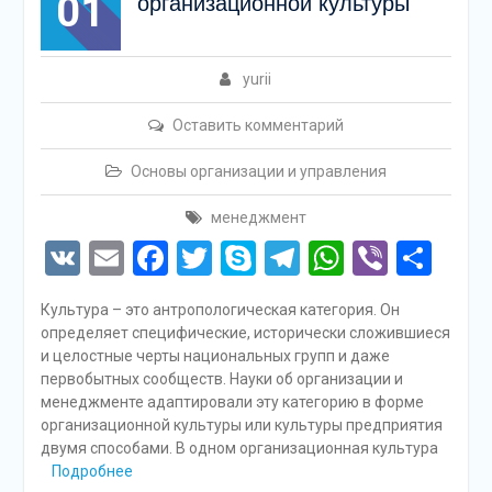
01
организационной культуры
yurii
Оставить комментарий
Основы организации и управления
менеджмент
VK
Email
Facebook
Twitter
Skype
Telegram
WhatsAp
Viber
Отп
Культура – ​​это антропологическая категория. Он
определяет специфические, исторически сложившиеся
и целостные черты национальных групп и даже
первобытных сообществ. Науки об организации и
менеджменте адаптировали эту категорию в форме
организационной культуры или культуры предприятия
двумя способами. В одном организационная культура
Подробнее