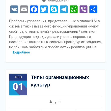
менеджмент
VK
Email
Facebook
Twitter
Skype
Telegram
WhatsAp
Viber
Отп
Проблемы управления, представленные в главах II-VI в
системе так называемого функции управления имеют
свой подготовительный и реализационный контекст.
Предыдущие подходы делали упор на первое, т.е.
построение конкретных систем и процедур их создания,
не слишком заботясь о проблемах их реализации. На
Подробнее
Типы организационных
ФЕВ
01
культур
yurii