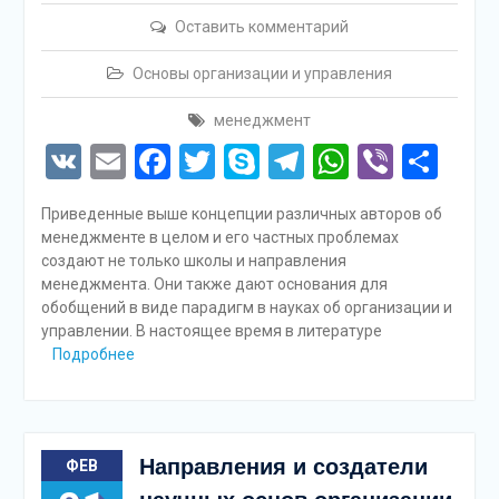
Оставить комментарий
Основы организации и управления
менеджмент
VK
Email
Facebook
Twitter
Skype
Telegram
WhatsAp
Viber
Отп
Приведенные выше концепции различных авторов об
менеджменте в целом и его частных проблемах
создают не только школы и направления
менеджмента. Они также дают основания для
обобщений в виде парадигм в науках об организации и
управлении. В настоящее время в литературе
Подробнее
Направления и создатели
ФЕВ