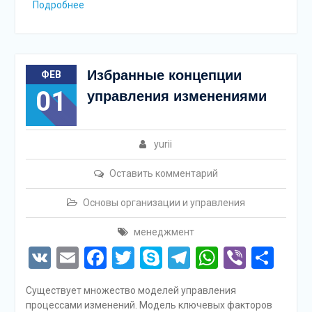
Подробнее
Избранные концепции
ФЕВ
01
управления изменениями
yurii
Оставить комментарий
Основы организации и управления
менеджмент
VK
Email
Facebook
Twitter
Skype
Telegram
WhatsAp
Viber
Отп
Существует множество моделей управления
процессами изменений. Модель ключевых факторов