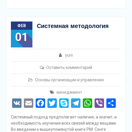
Системная методология
ФЕВ
01
yurii
Оставить комментарий
Основы организации и управления
менеджмент
VK
Email
Facebook
Twitter
Skype
Telegram
WhatsAp
Viber
Отп
Системный подход предполагает наличие, а значит, и
необходимость изучения всех связей между вещами.
Во введении к вышеупомянутой книге PM. Сенге