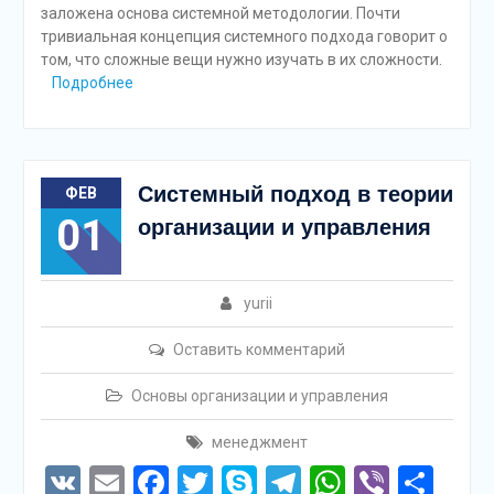
заложена основа системной методологии. Почти
тривиальная концепция системного подхода говорит о
том, что сложные вещи нужно изучать в их сложности.
Подробнее
Системный подход в теории
ФЕВ
01
организации и управления
yurii
Оставить комментарий
Основы организации и управления
менеджмент
VK
Email
Facebook
Twitter
Skype
Telegram
WhatsAp
Viber
Отп