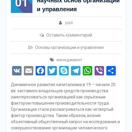
01
научных основ организации
и управления
yurii
Оставить комментарий
Основы организации и управления
менеджмент
VK
Email
Facebook
Twitter
Skype
Telegram
WhatsAp
Viber
Отп
Динамичное развитие капитализма в 19 — начале 20
вв. заставило владельцев средств производства
заинтересоваться организацией как серьёзным
фактором повышения производительности труда.
Организация стала рассматриваться как четвертый
фактор производства. Таким образом, возник
объективный общественный запрос на исследование и
совершенствование организации человеческого