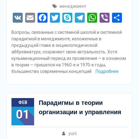
менеджмент
VK
Email
Facebook
Twitter
Skype
Telegram
WhatsAp
Viber
Отп
Вопросы, связанные с системной школой и системной
парадигмой в менеджменте, изложенные в
предыдущей главе в энциклопедической
аббревиатуре, сохраняют свою актуальность. Хотя
кульминационный период их проявления — в основном
в теории — пришелся на 1960-е и 1970-е годы,
большинство современных концепций
Подробнее
Парадигмы в теории
ФЕВ
01
организации и управления
yurii