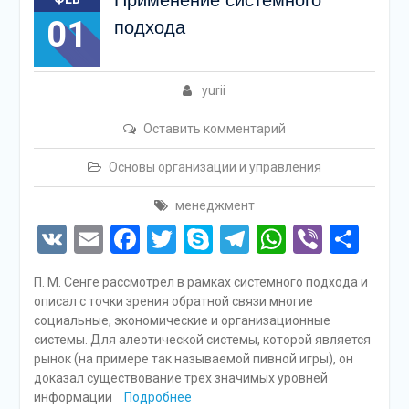
Применение системного
01
подхода
yurii
Оставить комментарий
Основы организации и управления
менеджмент
VK
Email
Facebook
Twitter
Skype
Telegram
WhatsAp
Viber
Отп
П. М. Сенге рассмотрел в рамках системного подхода и
описал с точки зрения обратной связи многие
социальные, экономические и организационные
системы. Для алеотической системы, которой является
рынок (на примере так называемой пивной игры), он
доказал существование трех значимых уровней
информации
Подробнее