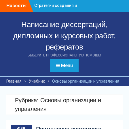
Перейти
предприятиями:
Новости:
к
ключевые аспекты
контенту
успешной деятельности
Стратегии формирования
Написание диссертаций,
и управления
вексельным портфелем
дипломных и курсовых работ,
банка: путь к финансовой
рефератов
стабильности
Эффект международных
ВЫБЕРИТЕ ПРОФЕССИОНАЛЬНУЮ ПОМОЩЬ!
стандартов: как
повышение качества
Menu
финансовой отчетности
российских предприятий
Главная
Учебник
Основы организации и управления
способствует
привлечению инвестиций
Рубрика:
Основы организации и
управления
ФЕВ