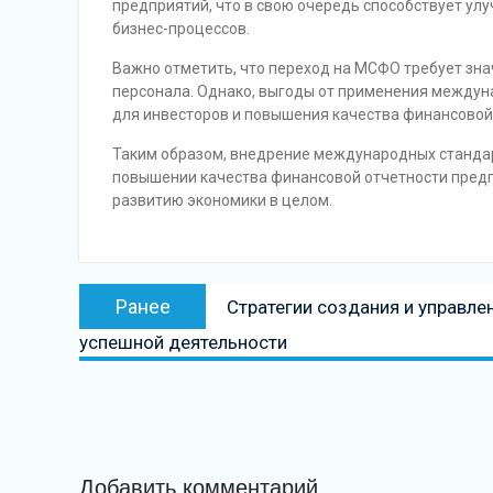
предприятий, что в свою очередь способствует у
бизнес-процессов.
Важно отметить, что переход на МСФО требует зна
персонала. Однако, выгоды от применения междун
для инвесторов и повышения качества финансовой
Таким образом, внедрение международных стандар
повышении качества финансовой отчетности предп
развитию экономики в целом.
Навигация
Предыдущая
Ранее
Стратегии создания и управл
по
запись:
успешной деятельности
записям
Добавить комментарий