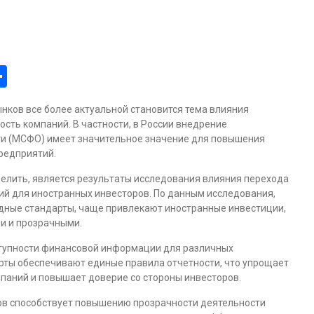
am
tsApp
ber
Отправить
нков все более актуальной становится тема влияния
сть компаний. В частности, в России внедрение
и (МСФО) имеет значительное значение для повышения
редприятий.
елить, является результаты исследования влияния перехода
ий для иностранных инвесторов. По данным исследования,
дные стандарты, чаще привлекают иностранные инвестиции,
и и прозрачными.
тупности финансовой информации для различных
ты обеспечивают единые правила отчетности, что упрощает
паний и повышает доверие со стороны инвесторов.
ов способствует повышению прозрачности деятельности