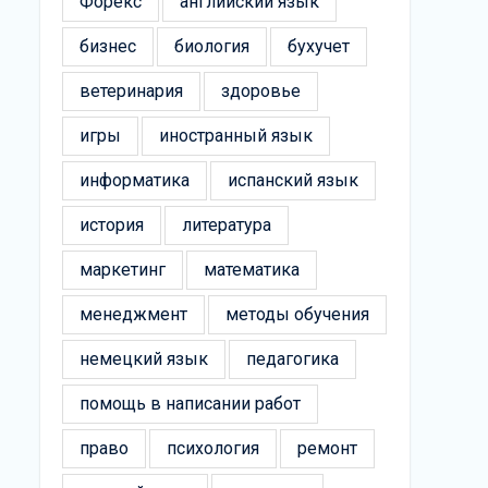
Форекс
английский язык
бизнес
биология
бухучет
ветеринария
здоровье
игры
иностранный язык
информатика
испанский язык
история
литература
маркетинг
математика
менеджмент
методы обучения
немецкий язык
педагогика
помощь в написании работ
право
психология
ремонт