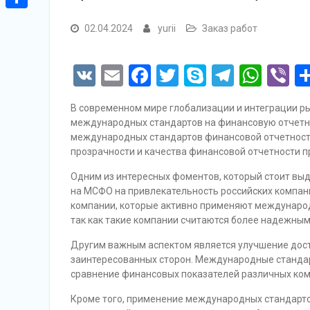
Отправить
02.04.2024
yurii
Заказ работ
VK
Email
Facebook
Twitter
Skype
Telegr
Wha
Vi
В современном мире глобализации и интеграции ры
международных стандартов на финансовую отчетно
международных стандартов финансовой отчетност
прозрачности и качества финансовой отчетности п
Одним из интересных фоментов, который стоит выд
на МСФО на привлекательность российских компан
компании, которые активно применяют междунаро
так как такие компании считаются более надежным
Другим важным аспектом является улучшение дос
заинтересованных сторон. Международные стандар
сравнение финансовых показателей различных ком
Кроме того, применение международных стандарт