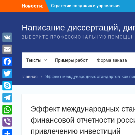
Перейти
Новости:
Стратегии создания и управления
к
венчурными предприятиями:
контенту
ключевые аспекты успешной
деятельности
Написание диссертаций, ди
Стратегии формирования и управления
ВЫБЕРИТЕ ПРОФЕССИОНАЛЬНУЮ ПОМОЩЬ!
вексельным портфелем банка: путь к
финансовой стабильности
VK
Эффект международных стандартов:
как повышение качества финансовой
Email
Тексты
Примеры работ
Форма заказа
отчетности российских предприятий
способствует привлечению
Facebook
инвестиций
Главная
Эффект международных стандартов: как по
Twitter
Skype
Эффект международных стан
Telegram
финансовой отчетности росс
WhatsApp
привлечению инвестиций
Viber