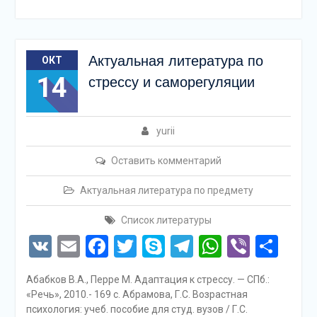
Актуальная литература по
ОКТ
14
стрессу и саморегуляции
yurii
Оставить комментарий
Актуальная литература по предмету
Список литературы
VK
Email
Facebook
Twitter
Skype
Telegram
WhatsAp
Viber
Отп
Абабков В.А., Перре М. Адаптация к стрессу. — СПб.:
«Речь», 2010.- 169 с. Абрамова, Г.С. Возрастная
психология: учеб. пособие для студ. вузов / Г.С.