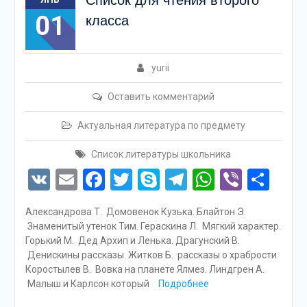
Список для чтения второго
01
класса
yurii
Оставить комментарий
Актуальная литература по предмету
Список литературы школьника
VK
Email
Facebook
Twitter
Skype
Telegram
WhatsAp
Viber
Отп
Александрова Т. Домовенок Кузька. Блайтон Э.
Знаменитый утенок Тим. Гераскина Л. Мягкий характер.
Горький М. Дед Архип и Ленька. Драгунский В.
Денискины рассказы. Житков Б. рассказы о храбрости.
Коростылев В. Вовка на планете Ялмез. Линдгрен А.
Малыш и Карлсон который
Подробнее