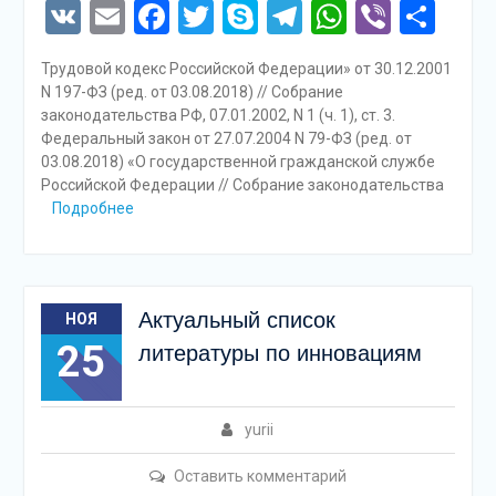
VK
Email
Facebook
Twitter
Skype
Telegram
WhatsAp
Viber
Отп
Трудовой кодекс Российской Федерации» от 30.12.2001
N 197-ФЗ (ред. от 03.08.2018) // Собрание
законодательства РФ, 07.01.2002, N 1 (ч. 1), ст. 3.
Федеральный закон от 27.07.2004 N 79-ФЗ (ред. от
03.08.2018) «О государственной гражданской службе
Российской Федерации // Собрание законодательства
Подробнее
Актуальный список
НОЯ
25
литературы по инновациям
yurii
Оставить комментарий