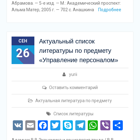
Абрамова. — 5-е изд. — М.: Академический проспект:
Альма Матер, 2005 г. — 702 с. Анашкина
Подробнее
Актуальный список
СЕН
26
литературы по предмету
«Управление персоналом»
yurii
Оставить комментарий
Актуальная литература по предмету
Список литературы
VK
Email
Facebook
Twitter
Skype
Telegram
WhatsAp
Viber
Отп