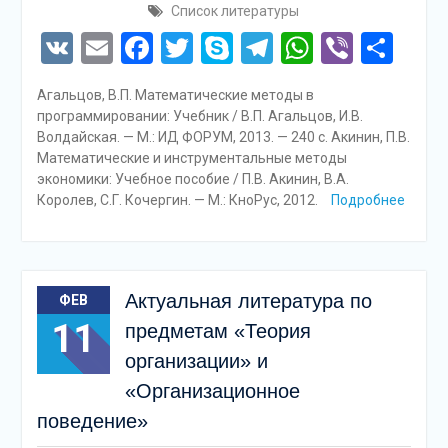
Список литературы
VK
Email
Facebook
Twitter
Skype
Telegram
WhatsAp
Viber
Отп
Агальцов, В.П. Математические методы в
программировании: Учебник / В.П. Агальцов, И.В.
Волдайская. — М.: ИД ФОРУМ, 2013. — 240 c. Акинин, П.В.
Математические и инструментальные методы
экономики: Учебное пособие / П.В. Акинин, В.А.
Королев, С.Г. Кочергин. — М.: КноРус, 2012.
Подробнее
Актуальная литература по
ФЕВ
11
предметам «Теория
организации» и
«Организационное
поведение»