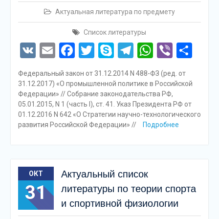
Актуальная литература по предмету
Список литературы
VK
Email
Facebook
Twitter
Skype
Telegram
WhatsAp
Viber
Отп
Федеральный закон от 31.12.2014 N 488-ФЗ (ред. от
31.12.2017) «О промышленной политике в Российской
Федерации» // Собрание законодательства РФ,
05.01.2015, N 1 (часть I), ст. 41. Указ Президента РФ от
01.12.2016 N 642 «О Стратегии научно-технологического
развития Российской Федерации» //
Подробнее
Актуальный список
ОКТ
31
литературы по теории спорта
и спортивной физиологии