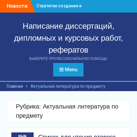
Перейти
предприятиями:
Новости:
к
ключевые аспекты
контенту
успешной деятельности
Написание диссертаций,
Стратегии формирования
и управления
дипломных и курсовых работ,
вексельным портфелем
банка: путь к финансовой
рефератов
стабильности
Эффект международных
ВЫБЕРИТЕ ПРОФЕССИОНАЛЬНУЮ ПОМОЩЬ!
стандартов: как
Menu
повышение качества
финансовой отчетности
российских предприятий
Главная
Актуальная литература по предмету
способствует
привлечению инвестиций
Рубрика:
Актуальная литература по
предмету
ЯНВ