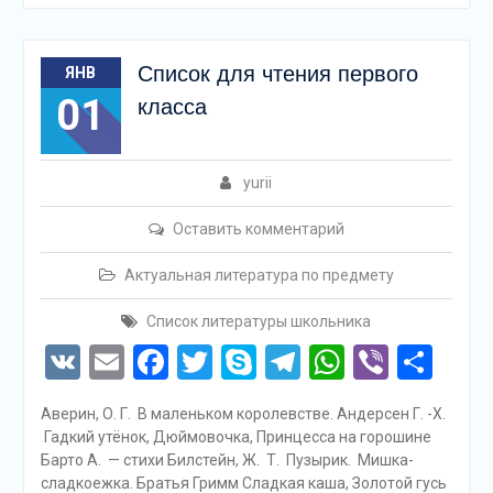
Список для чтения первого
ЯНВ
01
класса
yurii
Оставить комментарий
Актуальная литература по предмету
Список литературы школьника
VK
Email
Facebook
Twitter
Skype
Telegram
WhatsAp
Viber
Отп
Аверин, О. Г. В маленьком королевстве. Андерсен Г. -Х.
Гадкий утёнок, Дюймовочка, Принцесса на горошине
Барто А. — стихи Билстейн, Ж. Т. Пузырик. Мишка-
сладкоежка. Братья Гримм Сладкая каша, Золотой гусь