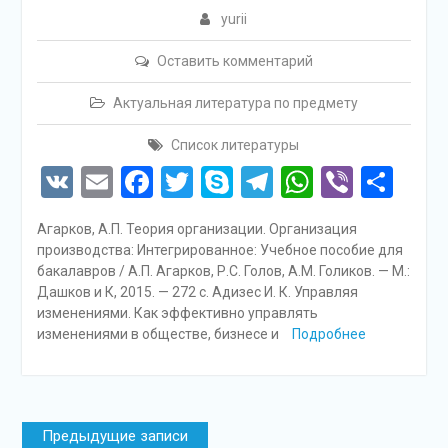
yurii
Оставить комментарий
Актуальная литература по предмету
Список литературы
VK
Email
Facebook
Twitter
Skype
Telegram
WhatsAp
Viber
Отп
Агарков, А.П. Теория организации. Организация
производства: Интегрированное: Учебное пособие для
бакалавров / А.П. Агарков, Р.С. Голов, А.М. Голиков. — М.:
Дашков и К, 2015. — 272 c. Адизес И. К. Управляя
изменениями. Как эффективно управлять
изменениями в обществе, бизнесе и
Подробнее
Навигация
Предыдущие записи