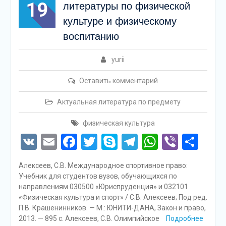
19
литературы по физической
культуре и физическому
воспитанию
yurii
Оставить комментарий
Актуальная литература по предмету
физическая культура
VK
Email
Facebook
Twitter
Skype
Telegram
WhatsAp
Viber
Отп
Алексеев, С.В. Международное спортивное право:
Учебник для студентов вузов, обучающихся по
направлениям 030500 «Юриспруденция» и 032101
«Физическая культура и спорт» / С.В. Алексеев; Под ред.
П.В. Крашенинников. — М.: ЮНИТИ-ДАНА, Закон и право,
2013. — 895 c. Алексеев, С.В. Олимпийское
Подробнее