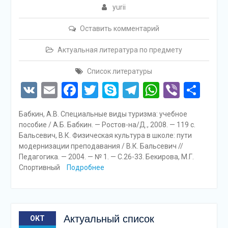
yurii
Оставить комментарий
Актуальная литература по предмету
Список литературы
VK
Email
Facebook
Twitter
Skype
Telegram
WhatsAp
Viber
Отп
Бабкин, А.В. Специальные виды туризма: учебное
пособие / А.Б. Бабкин. — Ростов-на/Д., 2008. — 119 с.
Бальсевич, В.К. Физическая культура в школе: пути
модернизации преподавания / В.К. Бальсевич //
Педагогика. — 2004. — № 1. — С.26-33. Бекирова, М.Г.
Спортивный
Подробнее
Актуальный список
ОКТ