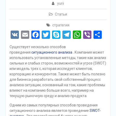
yurii
Статьи
стратегия
VK
Email
Facebook
Twitter
Skype
Telegram
WhatsAp
Viber
Отп
Существует несколько способов
проведения
ситуационного анализа
. Компания может
использовать установленные методы, такие как анализ
сильных и слабых сторон, возможностей и угроз (SWOT)
или модель трех c, которая исследует клиентов,
корпорацию и конкурентов. Также может быть полезно
для бизнеса разработать свой собственный процесс
анализа ситуации, основанный на том, какие проблемы
влияют на компанию больше всего, например на
текущую рыночную среду и анализ продукта.
Одним из самых популярных способов проведения
ситуационного анализа является проведение
SWOT-