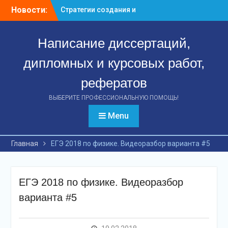
Перейти
Новости:
Стратегии создания и
к
управления венчурными
контенту
предприятиями:
Написание диссертаций,
ключевые аспекты
успешной деятельности
дипломных и курсовых работ,
Стратегии формирования
и управления
рефератов
вексельным портфелем
банка: путь к финансовой
ВЫБЕРИТЕ ПРОФЕССИОНАЛЬНУЮ ПОМОЩЬ!
стабильности
Menu
Эффект международных
стандартов: как
повышение качества
Главная
ЕГЭ 2018 по физике. Видеоразбор варианта #5
финансовой отчетности
российских предприятий
способствует
ЕГЭ 2018 по физике. Видеоразбор
привлечению инвестиций
варианта #5