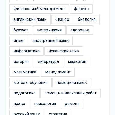
Финансовый менеджмент
Форекс
английский язык
бизнес
биология
бухучет
ветеринария
здоровье
игры
иностранный язык
информатика
испанский язык
история
литература
маркетинг
математика
менеджмент
методы обучения
немецкий язык
педагогика
помощь в написании работ
право
психология
ремонт
русский язык
стратегия