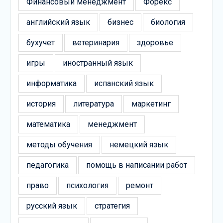
Финансовый менеджмент
Форекс
английский язык
бизнес
биология
бухучет
ветеринария
здоровье
игры
иностранный язык
информатика
испанский язык
история
литература
маркетинг
математика
менеджмент
методы обучения
немецкий язык
педагогика
помощь в написании работ
право
психология
ремонт
русский язык
стратегия