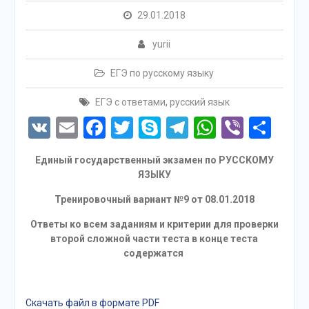
29.01.2018
yurii
ЕГЭ по русскому языку
ЕГЭ с ответами
,
русский язык
VK
Email
Facebook
Twitter
Skype
Telegram
WhatsAp
Viber
Отп
Единый государственный экзамен по РУССКОМУ
ЯЗЫКУ
Тренировочный вариант №9 от 08.01.2018
Ответы ко всем заданиям и критерии для проверки
второй сложной части теста в конце теста
содержатся
Скачать файл в формате PDF