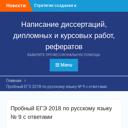
Перейти
Новости:
Стратегии создания и
к
управления венчурными
контенту
предприятиями:
Написание диссертаций,
ключевые аспекты
успешной деятельности
дипломных и курсовых работ,
Стратегии формирования
и управления
рефератов
вексельным портфелем
банка: путь к финансовой
ВЫБЕРИТЕ ПРОФЕССИОНАЛЬНУЮ ПОМОЩЬ!
стабильности
Menu
Эффект международных
стандартов: как
повышение качества
Главная
финансовой отчетности
Пробный ЕГЭ 2018 по русскому языку № 9 с ответами
российских предприятий
способствует
привлечению инвестиций
Пробный ЕГЭ 2018 по русскому языку
№ 9 с ответами