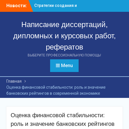
Перейти
Новости:
Стратегии создания и
к
управления венчурными
контенту
предприятиями:
Написание диссертаций,
ключевые аспекты
успешной деятельности
дипломных и курсовых работ,
Стратегии формирования
и управления
рефератов
вексельным портфелем
банка: путь к финансовой
ВЫБЕРИТЕ ПРОФЕССИОНАЛЬНУЮ ПОМОЩЬ!
стабильности
Menu
Эффект международных
стандартов: как
повышение качества
Главная
финансовой отчетности
Оценка финансовой стабильности: роль и значение
российских предприятий
банковских рейтингов в современной экономике
способствует
привлечению инвестиций
Оценка финансовой стабильности:
роль и значение банковских рейтингов