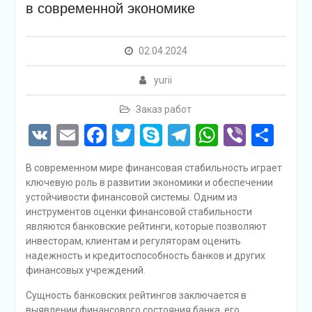
в современной экономике
02.04.2024
yurii
Заказ работ
VK
Email
Facebook
Twitter
Skype
Telegram
WhatsAp
Viber
Отп
В современном мире финансовая стабильность играет
ключевую роль в развитии экономики и обеспечении
устойчивости финансовой системы. Одним из
инструментов оценки финансовой стабильности
являются банковские рейтинги, которые позволяют
инвесторам, клиентам и регуляторам оценить
надежность и кредитоспособность банков и других
финансовых учреждений.
Сущность банковских рейтингов заключается в
выявлении финансового состояния банка, его