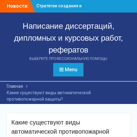
Перейти
Новости:
Стратегии создания и
к
управления венчурными
контенту
предприятиями:
Написание диссертаций,
ключевые аспекты
успешной деятельности
дипломных и курсовых работ,
Стратегии формирования
и управления
рефератов
вексельным портфелем
банка: путь к финансовой
ВЫБЕРИТЕ ПРОФЕССИОНАЛЬНУЮ ПОМОЩЬ!
стабильности
Menu
Эффект международных
стандартов: как
повышение качества
Главная
финансовой отчетности
Какие существуют виды автоматической
российских предприятий
противопожарной защиты?
способствует
привлечению инвестиций
Какие существуют виды
автоматической противопожарной