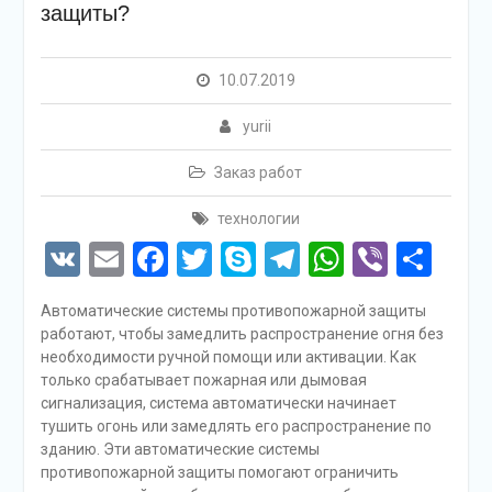
защиты?
10.07.2019
yurii
Заказ работ
технологии
VK
Email
Facebook
Twitter
Skype
Telegram
WhatsAp
Viber
Отп
Автоматические системы противопожарной защиты
работают, чтобы замедлить распространение огня без
необходимости ручной помощи или активации. Как
только срабатывает пожарная или дымовая
сигнализация, система автоматически начинает
тушить огонь или замедлять его распространение по
зданию. Эти автоматические системы
противопожарной защиты помогают ограничить