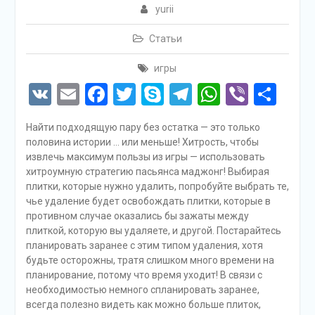
yurii
Статьи
игры
VK
Email
Facebook
Twitter
Skype
Telegram
WhatsAp
Viber
Отп
Найти подходящую пару без остатка — это только
половина истории … или меньше! Хитрость, чтобы
извлечь максимум пользы из игры — использовать
хитроумную стратегию пасьянса маджонг! Выбирая
плитки, которые нужно удалить, попробуйте выбрать те,
чье удаление будет освобождать плитки, которые в
противном случае оказались бы зажаты между
плиткой, которую вы удаляете, и другой. Постарайтесь
планировать заранее с этим типом удаления, хотя
будьте осторожны, тратя слишком много времени на
планирование, потому что время уходит! В связи с
необходимостью немного спланировать заранее,
всегда полезно видеть как можно больше плиток,