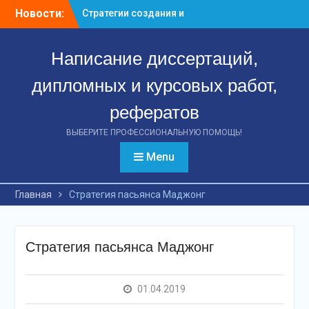
Перейти
Новости:
Стратегии создания и
к
управления венчурными
контенту
предприятиями:
Написание диссертаций,
ключевые аспекты
успешной деятельности
дипломных и курсовых работ,
Стратегии формирования
и управления
рефератов
вексельным портфелем
банка: путь к финансовой
ВЫБЕРИТЕ ПРОФЕССИОНАЛЬНУЮ ПОМОЩЬ!
стабильности
Menu
Эффект международных
стандартов: как
повышение качества
Главная
Стратегия пасьянса Маджонг
финансовой отчетности
российских предприятий
способствует
Стратегия пасьянса Маджонг
привлечению инвестиций
01.04.2019