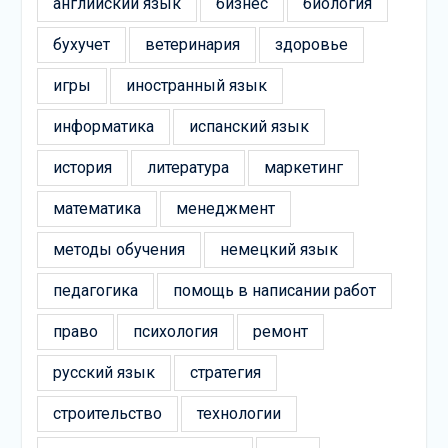
английский язык
бизнес
биология
бухучет
ветеринария
здоровье
игры
иностранный язык
информатика
испанский язык
история
литература
маркетинг
математика
менеджмент
методы обучения
немецкий язык
педагогика
помощь в написании работ
право
психология
ремонт
русский язык
стратегия
строительство
технологии