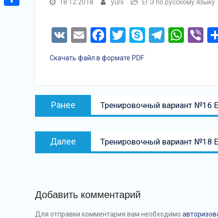
18.12.2018
yurii
ЕГЭ по русскому языку
Отправить
VK
Email
Facebook
Twitter
Skype
Telegr
Wha
Vi
Скачать файл в формате PDF
Навигация
Предыдущая
Ранее
Тренировочный вариант №16 Е
по
запись:
записям
Следующая
Далее
Тренировочный вариант №18 Е
запись
Добавить комментарий
Для отправки комментария вам необходимо
авторизов