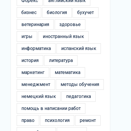
Форекс
английский язык
бизнес
биология
бухучет
ветеринария
здоровье
игры
иностранный язык
информатика
испанский язык
история
литература
маркетинг
математика
менеджмент
методы обучения
немецкий язык
педагогика
помощь в написании работ
право
психология
ремонт