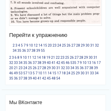
Перейти к упражнению
2
3
4
5
7
9
10
12
14
15
20
23
24
25
26
27
28
29
30
31
32
34
35
36
37
38
39
55
2
3
6
8
9
10
11
12
14
18
19
21
22
23
25
26
27
28
29
30
31
32
33
34
35
36
37
38
39
40
41
42
45
46
53
5
7
9
10
13
16
17
20
21
23
24
25
26
27
28
29
30
31
32
33
34
35
36
37
38
39
46
49
53
57
1
3
5
7
10
11
14
15
17
18
24
25
29
30
31
33
34
35
36
37
38
39
40
41
42
45
48
54
Мы ВКонтакте