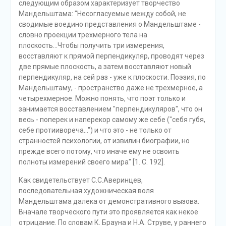
следующим образом характеризует творчество
Мандельштама: "Несогласуемые между собой, не
сводимые воедино представления о Мандельштаме -
словно проекции трехмерного тела на
плоскость...Чтобы получить три измерения,
восставляют к прямой перпендикуляр, проводят через
две прямые плоскость, а затем восставляют новый
перпендикуляр, на сей раз - уже к плоскости. Поэзия, по
Мандельштаму, - пространство даже не трехмерное, а
четырехмерное. Можно понять, что поэт только и
занимается восставлением "перпендикуляров", что он
весь - поперек и наперекор самому же себе ("себя губя,
себе протиивореча...") и что это - не только от
странностей психологии, от извилин биографии, но
прежде всего потому, что иначе ему не освоить
полноты измерений своего мира" [1. С. 192].
Как свидетельствует С.С.Аверинцев,
последовательная художническая воля
Мандельштама далека от демонстративного вызова.
Вначале творческого пути это проявляется как некое
отрицание. По словам К. Брауна и Н.А. Струве, у раннего