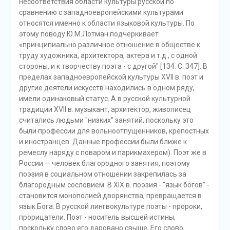
несоответствия области культуры русской по
сравнению с западноевропейскими культурами
относятся именно к области языковой культуры. По
этому поводу Ю.М.Лотман подчеркивает
«принципиально различное отношение в обществе к
труду художника, архитектора, актера и т.д., с одной
стороны, и к творчеству поэта - с другой" [134. С. 347]. В
пределах западноевропейской культуры XVII в. поэт и
другие деятели искусств находились в одном ряду,
имели одинаковый статус. А в русской культурной
традиции XVII в. музыкант, архитектор, живописец
считались людьми "низких" занятий, поскольку это
были профессии для вольноотпущенников, крепостных
и иностранцев. Данные профессии были ближе к
ремеслу наряду с поваром и парикмахером). Поэт же в
России — человек благородного занятия, поэтому
поэзия в социальном отношении закрепилась за
благородным сословием. В XIX в. поэзия - "язык богов" -
становится монополией дворянства, превращается в
язык Бога. В русской лингвокультуре поэты - пророки,
прорицатели. Поэт - носитель высшей истины,
поскольку слово его даровано свыше. Его слово