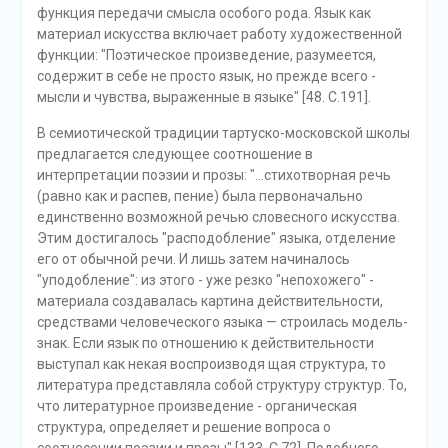
функция передачи смысла особого рода. Язык как
материал искусства включает работу художественной
функции: "Поэтическое произведение, разумеется,
содержит в себе не просто язык, но прежде всего -
мысли и чувства, выраженные в языке" [48. С.191].
В семиотической традиции тартуско-московской школы
предлагается следующее соотношение в
интерпретации поэзии и прозы: "...стихотворная речь
(равно как и распев, пение) была первоначально
единственно возможной речью словесного искусства.
Этим достигалось "расподобление" языка, отделение
его от обычной речи. И лишь затем начиналось
"уподобление": из этого - уже резко "непохожего" -
материала создавалась картина действительности,
средствами человеческого языка — строилась модель-
знак. Если язык по отношению к действительности
выступал как некая воспроизводя щая структура, то
литература представляла собой структуру структур. То,
что литературное произведение - органическая
структура, определяет и решение вопроса о