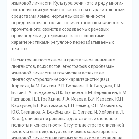
языковой личности. Культура речи - это в ряду многих
составляющих умение пользоваться выразительными
средствами языка; черты языковой личности
определяются не только количеством, но и качеством
прочитанного; свойства создаваемых речевых
произведений детерминированы основными
характеристиками регулярно перерабатываемых
текстов.
Несмотря на постоянное и пристальное внимание
лингвистов, психологов, этнографов к проблемам
языковой личности, в том числе в аспекте ее
лингвокультурологических характеристик (Ю.Д.
Апресян, М.М. Бахтин, В.П. Белянин, Н.А. Бердяев, Г.И.
Богин, Г.А. Бондарев, Л.Ю. Буянова, Е.М. Верещагин, Б.М.
Гаспаров, Н.Л. Грейдина, Л.А. Исаева, В.И. Карасик, Ю.Н.
Караулов, В.Г. Костомаров, Г.П. Немец, С.П. Мамонтов,
Ю.С. Степанов, А. Вежбицкая, Д. Зиглер, Й. Хёйзинга, Л.
Хьел), они еще не решены с достаточной степенью
полноты и конкретности. Отсутствие строго описанной
системы лингвокультурологических характеристик
языковой личности на разных уровнях реализации не