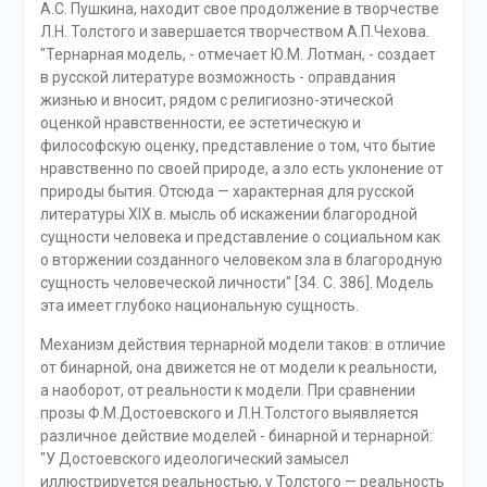
А.С. Пушкина, находит свое продолжение в творчестве
Л.Н. Толстого и завершается творчеством А.П.Чехова.
"Тернарная модель, - отмечает Ю.М. Лотман, - создает
в русской литературе возможность - оправдания
жизнью и вносит, рядом с религиозно-этической
оценкой нравственности, ее эстетическую и
философскую оценку, представление о том, что бытие
нравственно по своей природе, а зло есть уклонение от
природы бытия. Отсюда — характерная для русской
литературы XIX в. мысль об искажении благородной
сущности человека и представление о социальном как
о вторжении созданного человеком зла в благородную
сущность человеческой личности" [34. С. 386]. Модель
эта имеет глубоко национальную сущность.
Механизм действия тернарной модели таков: в отличие
от бинарной, она движется не от модели к реальности,
а наоборот, от реальности к модели. При сравнении
прозы Ф.М.Достоевского и Л.Н.Толстого выявляется
различное действие моделей - бинарной и тернарной:
"У Достоевского идеологический замысел
иллюстрируется реальностью, у Толстого — реальность