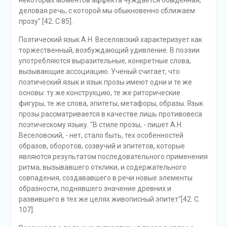
некоторых моментов аффекта чуждается обыденная,
деловая речь, с которой мы обыкновенно сближаем
прозу" [42. С.85].
Поэтический язык А.Н. Веселовский характеризует как
торжественный, возбуждающий удивление. В поэзии
употребляются выразительные, конкретные слова,
вызывающие ассоциацию. Ученый считает, что
поэтический язык и язык прозы имеют одни и те же
основы: ту же конструкцию, те же риторические
фигуры, те же слова, эпитеты, метафоры, образы. Язык
прозы рассматривается в качестве лишь противовеса
поэтическому языку. "В стиле прозы, - пишет А.Н.
Веселовский, - нет, стало быть, тех особенностей
образов, оборотов, созвучий и эпитетов, которые
являются результатом последовательного применения
ритма, вызывавшего отклики, и содержательного
совпадения, создававшего в речи новые элементы
образности, поднявшего значение древних и
развившего в тех же целях живописный эпитет"[42. С.
107].