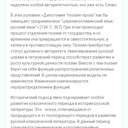
наделено особой авторитетностью, оно уже есть Слово.
В этих условиях «Дихотомия "поэзия-проза" как бы
замещает средневековое "церковнославянский язык -
русский язык"» [134. С. 367]. При этом происходит
процесс отделения поэзии от государства, и со
временем она превращается в самостоятельную, а
затем и в противостоящую силу. Поэзия приобретает
статус духовного авторитета. Нивелирование русской
церкви в петровский период способствует развитию и
росту культурной ценности поэзии. Вместе с тем поэзия
берет на себя функции распространения религиозных
представлений. В целом национальная модель не
изменяется. Изменения компенсируются
перераспределением функций.
Исторический подход явно подчеркивает особое
развитие классического периода в истории русской
литературы. Это - эпоха, отличающаяся от
предыдущего и от последующего периодов в развитии
русской классической литературы. В данный период
отмечаются динамические и противоречивые