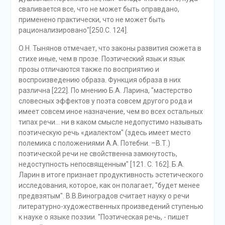
сваливается все, что не может быть оправдано,
применено практически, что не может быть
рационализировано"[250.С. 124].
О.Н. Тынянов отмечает, что законы развития сюжета в
стихе иные, чем в прозе. Поэтический язык и язык
прозы отличаются также по восприятию и
воспроизведению образа. Функция образа в них
различна [222]. По мнению Б.А. Ларина, "мастерство
словесных эффектов у поэта совсем другого рода и
имеет совсем иное назначение, чем во всех остальных
типах речи... ни в каком смысле недопустимо называть
поэтическую речь «диалектом" (здесь имеет место
полемика с положениями А.А. Потебни. –В.Т.)
поэтической речи не свойственна замкнутость,
недоступность непосвященным" [121. С. 162]. Б.А.
Ларин в итоге признает продуктивность эстетического
исследования, которое, как он полагает, "будет менее
предвзятым". В.В.Виноградов считает науку о речи
литературно-художественных произведений ступенью
к науке о языке поэзии. "Поэтическая речь, - пишет