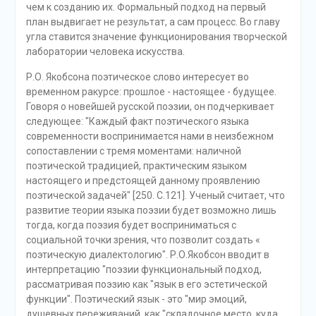
чем к созданию их. Формальный подход на первый
план выдвигает не результат, а сам процесс. Во главу
угла ставится значение функционирования творческой
лаборатории человека искусства.
Р.О. Якобсона поэтическое слово интересует во
временном ракурсе: прошлое - настоящее - будущее.
Говоря о новейшей русской поэзии, он подчеркивает
следующее: "Каждый факт поэтического языка
современности воспринимается нами в неизбежном
сопоставлении с тремя моментами: наличной
поэтической традицией, практическим языком
настоящего и предстоящей данному проявлению
поэтической задачей" [250. С.121]. Ученый считает, что
развитие теории языка поэзии будет возможно лишь
тогда, когда поэзия будет восприниматься с
социальной точки зрения, что позволит создать «
поэтическую диалектологию". Р.О.Якобсон вводит в
интерпретацию "поэзии функциональный подход,
рассматривая поэзию как "язык в его эстетической
функции". Поэтический язык - это "мир эмоций,
душевных переживаний, как "складочное место, куда