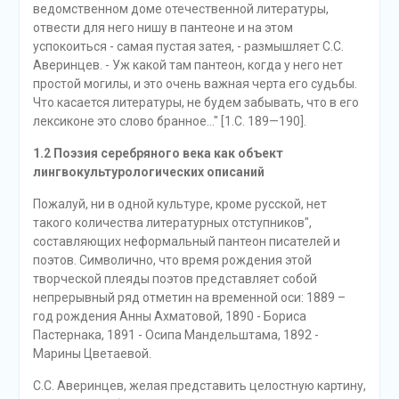
ведомственном доме отечественной литературы,
отвести для него нишу в пантеоне и на этом
успокоиться - самая пустая затея, - размышляет С.С.
Аверинцев. - Уж какой там пантеон, когда у него нет
простой могилы, и это очень важная черта его судьбы.
Что касается литературы, не будем забывать, что в его
лексиконе это слово бранное..." [1.С. 189—190].
1.2 Поэзия серебряного века как объект
лингвокультурологических описаний
Пожалуй, ни в одной культуре, кроме русской, нет
такого количества литературных отступников",
составляющих неформальный пантеон писателей и
поэтов. Символично, что время рождения этой
творческой плеяды поэтов представляет собой
непрерывный ряд отметин на временной оси: 1889 –
год рождения Анны Ахматовой, 1890 - Бориса
Пастернака, 1891 - Осипа Мандельштама, 1892 -
Марины Цветаевой.
С.С. Аверинцев, желая представить целостную картину,