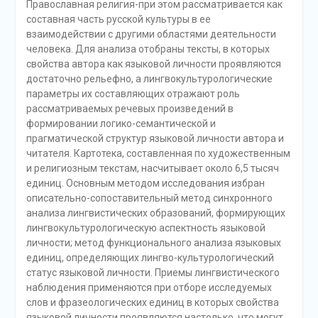
Православная религия-при этом рассматривается как
составная часть русской культуры в ее
взаимодействии с другими областями деятельности
человека. Для анализа отобраны тексты, в которых
свойства автора как языковой личности проявляются
достаточно рельефно, а лингвокультурологические
параметры их составляющих отражают роль
рассматриваемых речевых произведений в
формировании логико-семантической и
прагматической структур языковой личности автора и
читателя. Картотека, составленная по художественным
и религиозным текстам, насчитывает около 6,5 тысяч
единиц. Основным методом исследования избран
описательно-сопоставительный метод синхронного
анализа лингвистических образований, формирующих
лингвокультурологическую аспектность языковой
личности; метод функционального анализа языковых
единиц, определяющих лингво-культурологический
статус языковой личности. Приемы лингвистического
наблюдения применяются при отборе исследуемых
слов и фразеологических единиц в которых свойства
языковой личности проявляются настолько, что могут