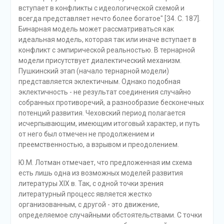
вступает в конфликты с идеологической схемой и
всегда представляет нечто более богатое" [34. С. 187].
Бинарная модель может рассматриваться как
идеальная модель, которая так или иначе вступает в
конфликт с эмпирической реальностью. В тернарной
модели присутствует диалектический механизм.
Пушкинский этап (начало тернарной модели)
представляется эклектичным. Однако подобная
эклектичность - не результат соединения случайно
собранных противоречий, а разнообразие бесконечных
потенций развития. Чеховский период полагается
исчерпывающим, имеющим итоговый характер, и путь
от него был отмечен не продолжением и
преемственностью, а взрывом и преодолением.
Ю.М. Лотман отмечает, что предложенная им схема
есть лишь одна из возможных моделей развития
литературы XIX в. Так, с одной точки зрения
литературный процесс является жестко
организованным, с другой - это движение,
определяемое случайными обстоятельствами. С точки