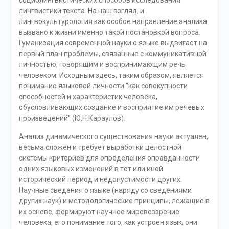
социолингвистических способов исследования
лингвистики текста. На наш взгляд, и
лингвокультурология как особое направление анализа
вызвано к жизни именно такой постановкой вопроса.
Гуманизация современной науки о языке выдвигает на
первый план проблемы, связанные с коммуникативной
личностью, говорящим и воспринимающим речь
человеком. Исходным здесь, таким образом, является
понимание языковой личности "как совокупности
способностей и характеристик человека,
обусловливающих создание и восприятие им речевых
произведений" (Ю.Н.Караулов).
Анализ динамического существования науки актуален,
весьма сложен и требует выработки целостной
системы критериев для определения оправданности
одних языковых изменений в тот или иной
исторический период и недопустимости других.
Научные сведения о языке (наряду со сведениями
других наук) и методологические принципы, лежащие в
их основе, формируют научное мировоззрение
человека, его понимание того, как устроен язык; они