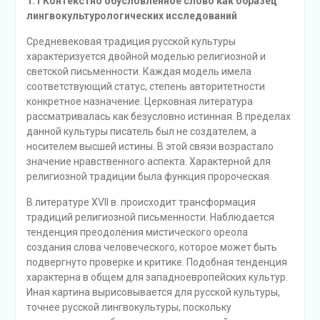
1.1 Контекстно обусловленное слово как образец
лингвокультурологических исследований
Средневековая традиция русской культуры
характеризуется двойной моделью религиозной и
светской письменности. Каждая модель имела
соответствующий статус, степень авторитетности
конкретное назначение. Церковная литература
рассматривалась как безусловно истинная. В пределах
данной культуры писатель был не создателем, а
носителем высшей истины. В этой связи возрастало
значение нравственного аспекта. Характерной для
религиозной традиции была функция пророческая.
В литературе XVII в. происходит трансформация
традиций религиозной письменности. Наблюдается
тенденция преодоления мистического ореола
создания слова человеческого, которое может быть
подвергнуто проверке и критике. Подобная тенденция
характерна в общем для западноевропейских культур.
Иная картина вырисовывается для русской культуры,
точнее русской лингвокультуры, поскольку