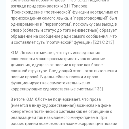
соотнесении поэзии и прозы" [133. С.72]. Подобного
взгляда придерживается и В.Н. Топоров:
"Происхождение «поэтической" функции неотделимо от
происхождения самого языка, и "первоговорящий" был
одновременно и "первопоэтом", поскольку сам выход в
слово (область и статус до того неизвестные) образует
обращение на сообщение ради самого сообщения...что
и составляет суть "поэтической" функции» [221.С.213].
Ю.М. Лотман отмечает, что путь исследования
словесности можно рассматривать как описание
движения, идущего от поэзии к прозе как более
сложной структуре. Следующий этап - этап вытеснения
поэзии прозой. В дальнейшем поэзия и проза
функционируют как самостоятельные, но
коррелирующие художественные системы [133].
В итоге Ю.М. бЛотман подчеркивает, что проза
(имеется в виду художественная) возникла на фоне
конкретной поэтической системы как ее отрицание с
реализацией так называемого минус-приема. При
рассмотрении возможности взаимокорреляции поэзии