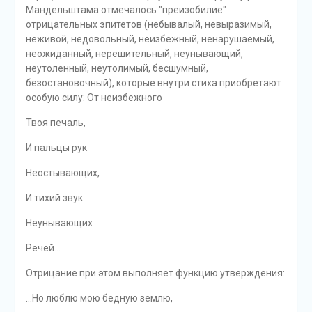
Мандельштама отмечалось "преизобилие"
отрицательных эпитетов (небывалый, невыразимый,
неживой, недовольный, неизбежный, ненарушаемый,
неожиданный, нерешительный, неунывающий,
неутоленный, неутолимый, бесшумный,
безостановочный), которые внутри стиха приобретают
особую силу: От неизбежного
Твоя печаль,
И пальцы рук
Неостывающих,
И тихий звук
Неунывающих
Речей...
Отрицание при этом выполняет функцию утверждения:
...Но люблю мою бедную землю,