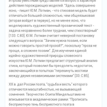
и прозы уместным представляется вопрос о характере
действия порождающих моделей. "Здесь совершенно
ясно, - пишет Ю.М. Лотман, - что стиховая модель будет
отличаться большей сложностью, чем общеязыковая
(вторая войдет в первую), но не менее ясно, что
моделировать художественный прозаический текст -
задача несравненно более трудная, чем стихотворный"
[133. С.83]. Ю.М. Лотман считает неверной постановку
следующего вопроса: "Зачем нужна поэзия, если
можно говорить простой прозой?", поскольку "проза не
проще, а сложнее поэзии". Для изучения единой
идейно-художественной природы словесного
искусства Ю.М. Лотман предлагает структурный анализ
стиха, который позволил бы преодолеть недостаток,
заключающийся в попытках "перекинуть мостики
между двумя независимыми системами" [33. С.85].
XX в. дал России поэта, "судьба и весть" которого
отличаются масштабностью, не вызывающей
сомнения. Творчество Осипа Мандельштама не
вписывается в академические рамки: "Прописать
бесприютную тень бесприютного поэта в