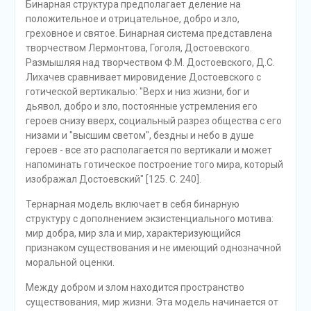
Бинарная структура предполагает деление на
положительное и отрицательное, добро и зло,
греховное и святое. Бинарная система представлена
творчеством Лермонтова, Гоголя, Достоевского.
Размышляя над творчеством Ф.М. Достоевского, Д.С.
Лихачев сравнивает мировидение Достоевского с
готической вертикалью: "Верх и низ жизни, бог и
дьявол, добро и зло, постоянные устремления его
героев снизу вверх, социальный разрез общества с его
низами и "высшим светом", бездны и небо в душе
героев - все это располагается по вертикали и может
напоминать готическое построение того мира, который
изображал Достоевский" [125. С. 240].
Тернарная модель включает в себя бинарную
структуру с дополнением экзистенциального мотива:
мир добра, мир зла и мир, характеризующийся
признаком существования и не имеющий однозначной
моральной оценки.
Между добром и злом находится пространство
существования, мир жизни. Эта модель начинается от