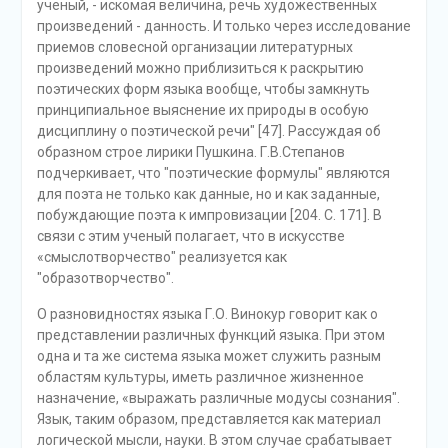
ученый, - искомая величина, речь художественных
произведений - данность. И только через исследование
приемов словесной организации литературных
произведений можно приблизиться к раскрытию
поэтических форм языка вообще, чтобы замкнуть
принципиальное выяснение их природы в особую
дисциплину о поэтической речи" [47]. Рассуждая об
образном строе лирики Пушкина. Г.В.Степанов
подчеркивает, что "поэтические формулы" являются
для поэта не только как данные, но и как заданные,
побуждающие поэта к импровизации [204. С. 171]. В
связи с этим ученый полагает, что в искусстве
«смыслотворчество" реализуется как
"образотворчество".
О разновидностях языка Г.О. Винокур говорит как о
представлении различных функций языка. При этом
одна и та же система языка может служить разным
областям культуры, иметь различное жизненное
назначение, «выражать различные модусы сознания".
Язык, таким образом, представляется как материал
логической мысли, науки. В этом случае срабатывает