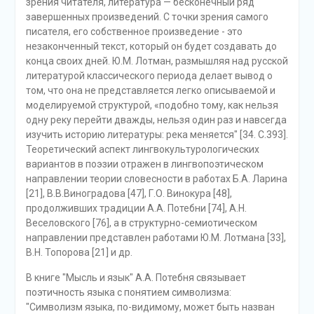
зрения читателя, литература — бесконечный ряд
завершенных произведений. С точки зрения самого
писателя, его собственное произведение - это
незаконченный текст, который он будет создавать до
конца своих дней. Ю.М. Лотман, размышляя над русской
литературой классического периода делает вывод о
том, что она не представляется легко описываемой и
моделируемой структурой, «подобно тому, как нельзя
одну реку перейти дважды, нельзя один раз и навсегда
изучить историю литературы: река меняется" [34. С.393].
Теоретический аспект лингвокультурологических
вариантов в поэзии отражен в лингвопоэтическом
направлении теории словесности в работах Б.А. Ларина
[21], В.В.Виноградова [47], Г.О. Винокура [48],
продолживших традиции А.А. Потебни [74], А.Н.
Веселовского [76], а в структурно-семиотическом
направлении представлен работами Ю.М. Лотмана [33],
В.Н. Топорова [21] и др.
В книге "Мысль и язык" А.А. Потебня связывает
поэтичность языка с понятием символизма:
"Символизм языка, по-видимому, может быть назван