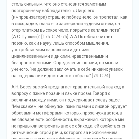
столь сильным, что оно становится заметным
постороннему наблюдателю: « Лицо его
(импровизатора) страшно побледнело; он трепетал, как
в лихорадке; глаза его засверкали чудным огнем; он...
отер платком высокое чело, покрытое каплями пота"
(А.С. Пушкин)" [175. С.74-75]. А.А.Потебня считает
поэзию, как и науку, лишь способом мышления,
употребляемым взрослыми и детьми,
цивилизованными и дикими, нравственными и
безнравственными. Определение поэзии, по мысли
ученого, "не должно заключать в себе никаких указок
на содержание и достоинство образа" [74. С.74].
А.Н. Веселовский предлагает сравнительный подход к
вопросу о языке поэзии и языке прозы. Говоря о
различии между ними, он подчеркивает следующее:
"Мы скажем, не обинуясь: язык поэзии с лихвой орудует
образами и метафорами, которых проза чуждается; в
ее словаре есть особенности, выражения, которые мы
не привыкли встречать вне ее обихода, ей свойственен
ритмический строй речи, которого за исключением