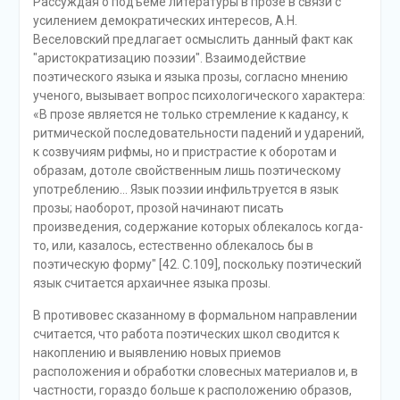
Рассуждая о подъеме литературы в прозе в связи с
усилением демократических интересов, А.Н.
Веселовский предлагает осмыслить данный факт как
"аристократизацию поэзии". Взаимодействие
поэтического языка и языка прозы, согласно мнению
ученого, вызывает вопрос психологического характера:
«В прозе является не только стремление к кадансу, к
ритмической последовательности падений и ударений,
к созвучиям рифмы, но и пристрастие к оборотам и
образам, дотоле свойственным лишь поэтическому
употреблению… Язык поэзии инфильтруется в язык
прозы; наоборот, прозой начинают писать
произведения, содержание которых облекалось когда-
то, или, казалось, естественно облекалось бы в
поэтическую форму" [42. С.109], поскольку поэтический
язык считается архаичнее языка прозы.
В противовес сказанному в формальном направлении
считается, что работа поэтических школ сводится к
накоплению и выявлению новых приемов
расположения и обработки словесных материалов и, в
частности, гораздо больше к расположению образов,