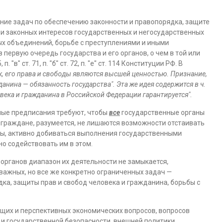
ние задач по обеспечению законности и правопорядка, защите
в и законных интересов государственных и негосударственных
ых объединений, борьбе с преступлениями и иными
первую очередь государства и его органов, о чем в той или
п. "в" ст. 71, п. "б" ст. 72, п. "е" ст. 114 Конституции РФ. В
к, его права и свободы являются высшей ценностью. Признание,
анина — обязанность государства". Эта же идея содержится в ч.
ловека и гражданина в Российской Федерации гарантируется".
ные предписания требуют, чтобы
все
государственные органы
граждане, разумеется, не лишаются возможности отстаивать
ы, активно добиваться выполнения государственными
о содействовать им в этом.
рганов диапазон их деятельности не замыкается,
 важных, но все же конкретно ограниченных задач —
ка, защиты прав и свобод человека и гражданина, борьбы с
кущих и перспективных экономических вопросов, вопросов
 и государственной безопасности, внешней политики,