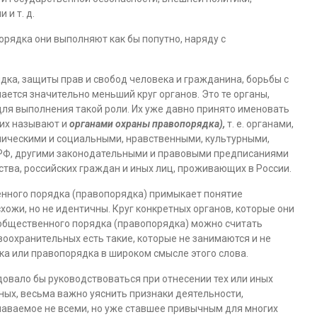
и т. д.
орядка они выполняют как бы попутно, наряду с
ка, защиты прав и свобод человека и гражданина, борьбы с
тся значительно меньший круг органов. Это те органы,
ля выполнения такой роли. Их уже давно принято именовать
 их называют и
органами охраны правопорядка),
т. е. органами,
ическими и социальными, нравственными, культурными,
 РФ, другими законодательными и правовыми предписаниями
ства, российских граждан и иных лиц, проживающих в России.
енного порядка (правопорядка) примыкает понятие
хожи, но не идентичны. Круг конкретных органов, которые они
ы общественного порядка (правопорядка) можно считать
оохранительных есть такие, которые не занимаются и не
а или правопорядка в широком смысле этого слова.
довало бы руководствоваться при отнесении тех или иных
ных, весьма важно уяснить признаки деятельности,
наваемое не всеми, но уже ставшее привычным для многих