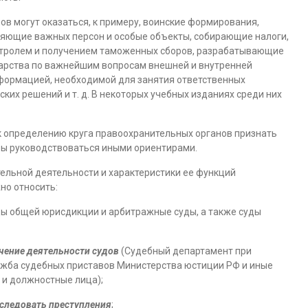
нов могут оказаться, к примеру, воинские формирования,
няющие важных персон и особые объекты, собирающие налоги,
ролем и получением таможенных сборов, разрабатывающие
арства по важнейшим вопросам внешней и внутренней
нформацией, необходимой для занятия ответственных
ских решений и т. д. В некоторых учебных изданиях среди них
 к определению круга правоохранительных органов признать
бы руководствоваться иными ориентирами.
ельной деятельности и характеристики ее функций
но относить:
ы общей юрисдикции и арбитражные суды, а также суды
чение деятельности судов
(Судебный департамент при
ужба судебных приставов Министерства юстиции РФ и иные
 и должностные лица);
сследовать преступления
;