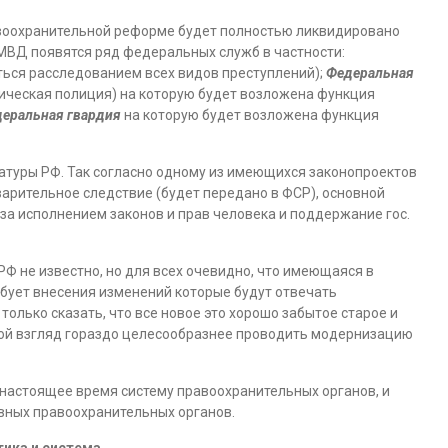
равоохранительной реформе будет полностью ликвидировано
МВД появятся ряд федеральных служб в частности:
ться расследованием всех видов преступлений);
Федеральная
ическая полиция) на которую будет возложена функция
еральная гвардия
на которую будет возложена функция
атуры РФ. Так согласно одному из имеющихся законопроектов
арительное следствие (будет передано в ФСР), основной
за исполнением законов и прав человека и поддержание гос.
РФ не известно, но для всех очевидно, что имеющаяся в
бует внесения изменений которые будут отвечать
олько сказать, что все новое это хорошо забытое старое и
мой взгляд гораздо целесообразнее проводить модернизацию
 настоящее время систему правоохранительных органов, и
вных правоохранительных органов.