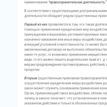
1
наименование
"правоохранительная деятельность
"
В соответствии с существующими доктринальными
деятельности обладает рядом существенных призн
Первый из них
проявляется в том, что такая деяте
помощью применения юридических мер воздействия
принуждения и взыскания, регламентируемые зак
назначено наказание или иные меры воздействия, до
влекущий уголовной ответственности, то может быть
заключенному договору не выполнено обязательство,
каких-то услуг, то возможно применение имуществен
виде, то его можно лишить водительских прав и т. д
.
мерам
предупреждения
противоправных действий, 
пределах.
Вторым
существенным признаком правоохранительн
осуществления юридические меры воздействия дол
закон может служить основанием применения конк
Орган, применяющий такое воздействие, обязан п
запись в законе означает, что установленная в не
указанном действии и только в обозначенных преде