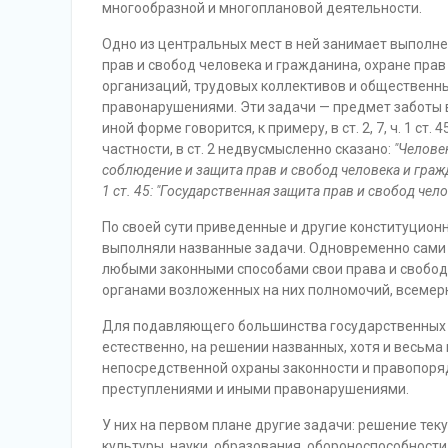
многообразной и многоплановой деятельности.
Одно из центральных мест в ней занимает выполне
прав и свобод человека и гражданина, охране пра
организаций, трудовых коллективов и общественн
правонарушениями. Эти задачи — предмет заботы в 
иной форме говорится, к примеру, в ст. 2, 7, ч. 1 ст. 45, 
частности, в ст. 2 недвусмысленно сказано:
"Челове
соблюдение и защита прав и свобод человека и гражд
1 ст. 45: "Государственная защита прав и свобод че
По своей сути приведенные и другие конституцион
выполняли названные задачи. Одновременно сами 
любыми законными способами свои права и свобод
органами возложенных на них полномочий, всемерн
Для подавляющего большинства государственных о
естественно, на решении названных, хотя и весьма
непосредственной охраны законности и правопоряд
преступлениями и иными правонарушениями.
У них на первом плане другие задачи: решение те
культуры, науки, образования, обороноспособности