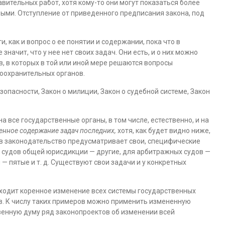
авительных работ, хотя кому-то они могут показаться более
ыми. Отступление от приведенного предписания закона, под
 как и вопрос о ее понятии и содержании, пока что в
значит, что у нее нет своих задач. Они есть, и о них можно
, в которых в той или иной мере решаются вопросы
оохранительных органов.
зопасности, Закон о милиции, Закон о судебной системе, Закон
 все государственные органы, в том числе, естественно, и на
енное содержание задач последних,
хотя, как будет видно ниже,
в законодательство предусматривает свои, специфические
я судов общей юрисдикции — другие, для арбитражных судов —
— пятые и т. д. Существуют свои задачи и у конкретных
ходит коренное изменение всех системы государственных
ов. К числу таких примеров можно применить измененную
венную думу ряд законопроектов об изменении всей