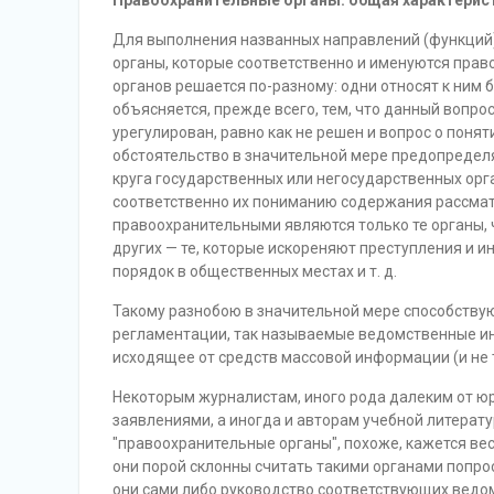
Правоохранительные органы: общая характерист
Для выполнения названных направлений (функций
органы, которые соответственно и именуются право
органов решается по-разному: одни относят к ним 
объясняется, прежде всего, тем, что данный вопро
урегулирован, равно как не решен и вопрос о поня
обстоятельство в значительной мере предопредел
круга государственных или негосударственных ор
соответственно их пониманию содержания рассмат
правоохранительными являются только те органы, 
других — те, которые искореняют преступления и и
порядок в общественных местах и т. д.
Такому разнобою в значительной мере способствую
регламентации, так называемые ведомственные ин
исходящее от средств массовой информации (и не т
Некоторым журналистам, иного рода далеким от 
заявлениями, а иногда и авторам учебной литера
"правоохранительные органы", похоже, кажется в
они порой склонны считать такими органами попрос
они сами либо руководство соответствующих ведо