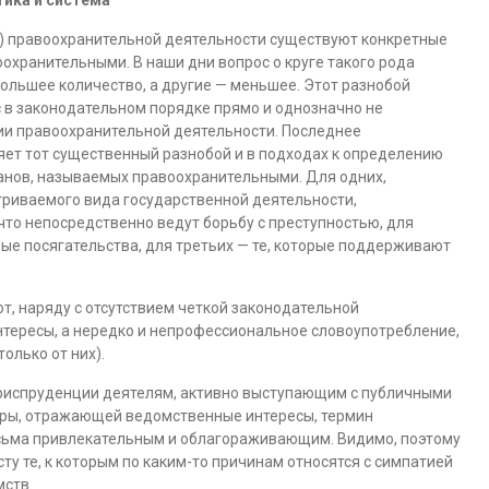
ика и система
) правоохранительной деятельности существуют конкретные
охранительными. В наши дни вопрос о круге такого рода
большее количество, а другие — меньшее. Этот разнобой
с в законодательном порядке прямо и однозначно не
тии правоохранительной деятельности. Последнее
яет тот существенный разнобой и в подходах к определению
ганов, называемых правоохранительными. Для одних,
риваемого вида государственной деятельности,
что непосредственно ведут борьбу с преступностью, для
ные посягательства, для третьих — те, которые поддерживают
т, наряду с отсутствием четкой законодательной
тересы, а нередко и непрофессиональное словоупотребление,
олько от них).
юриспруденции деятелям, активно выступающим с публичными
туры, отражающей ведомственные интересы, термин
есьма привлекательным и облагораживающим. Видимо, поэтому
ту те, к которым по каким-то причинам относятся с симпатией
мств.