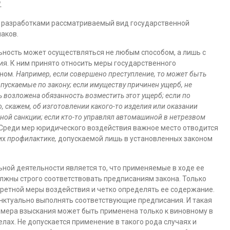
.
 разработками рассматриваемый вид государственной
аков.
льность может осуществляться не любым способом, а лишь с
. К ним принято относить меры государственного
оном.
Например, если совершено преступление, то может быть
пускаемые по закону; если имуществу причинен ущерб, не
 возложена обязанность возместить этот ущерб; если по
 скажем, об изготовлении какого-то изделия или оказании
ной санкции; если кто-то управлял автомашиной в нетрезвом
 Среди мер юридического воздействия важное место отводится
их
профилактике,
допускаемой лишь в установленных законом
ой деятельности является то, что применяемые в ходе ее
жны строго соответствовать предписаниям закона. Только
ретной меры воздействия и четко определять ее содержание.
унктуально выполнять соответствующие предписания. И такая
м мера взыскания может быть применена только к виновному в
лах. Не допускается применение в такого рода случаях и