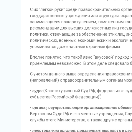
С их "легкой руки" среди правоохранительных орга
государственные учреждения или структуры, охра
занимающиеся пожаротушением, таможенным конт
рекомендации для высших должностных лиц госуд
политики, отвечающие за обеспечение этих лиц и
политических, военных, экономических и экологиче
упоминаются даже частные охранные фирмы.
Вполне понятно, что такой явно "вкусовой" подход
приемлемым невозможно. В этом деле следовало 
С учетом данного выше определения правоохранит
(направлений) к правоохранительным органам мож
•
суды
(Конституционный Суд РФ, федеральные суд
2
субъектов Российской Федерации)
;
•
органы, осуществляющие организационное обеспе
Верховном Суде РФ и его местные учреждения, Сл
службы этого Министерства, а также другие органы
•
некоторые из органов, призванных выявлять и ра