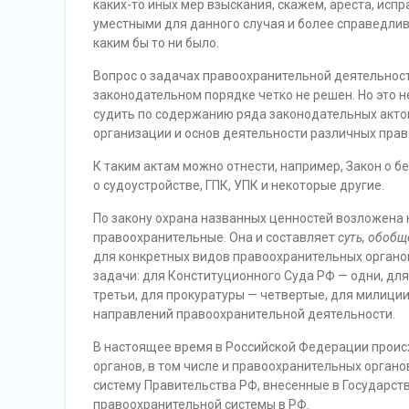
каких-то иных мер взыскания, скажем, ареста, испр
уместными для данного случая и более справедлив
каким бы то ни было.
Вопрос о задачах правоохранительной деятельности,
законодательном порядке четко не решен. Но это не 
судить по содержанию ряда законодательных актов
организации и основ деятельности различных прав
К таким актам можно отнести, например, Закон о бе
о судоустройстве, ГПК, УПК и некоторые другие.
По закону охрана названных ценностей возложена на
правоохранительные. Она и составляет
суть, обобщ
для конкретных видов правоохранительных органо
задачи: для Конституционного Суда РФ — одни, дл
третьи, для прокуратуры — четвертые, для милиции 
направлений правоохранительной деятельности.
В настоящее время в Российской Федерации проис
органов, в том числе и правоохранительных орган
систему Правительства РФ, внесенные в Государст
правоохранительной системы в РФ.