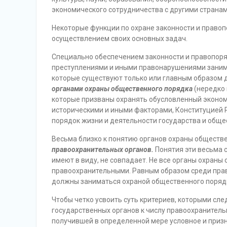
экономического сотрудничества с другими странами 
Некоторые функции по охране законности и правоп
осуществлением своих основных задач.
Специально обеспечением законности и правопоряд
преступлениями и
иными правонарушениями занимае
которые существуют только или главным образом д
органами охраны общественного порядка
(нередко
которые призваны охранять обусловленный эконом
историческими и иными факторами, Конституцией
порядок жизни и деятельности государства и обще
Весьма близко к понятию органов охраны обществ
правоохранительных органов.
Понятия эти весьма с
имеют в виду, не совпадает. Не все органы охран
правоохранительными. Равным образом среди прав
должны заниматься охраной общественного порядк
Чтобы четко усвоить суть критериев, которыми сле
государственных органов к числу правоохранитель
получившей в определенной мере условное и приз