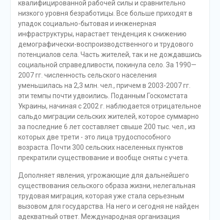
квалифицированной рабочей силы и сравнительно
низкого уровня безработицы. Все больше приходят в
упадок социально-бытовая и инженерная
инфраструктуры, нарастает тенденция к снижению
демографически-воспроизводственного и трудового
потенциалов села. Часть жителей, так и не дождавшись
социальной справедливости, покинула село. За 1990—
2007 гг. численность сельского населения
уменьшилась на 2,3 млн. чел., причем в 2003-2007 гг.
эти темпы почти удвоились. Поданным Госкомстата
Украины, начиная с 2002 г. наблюдается отрицательное
сальдо миграции сельских жителей, которое суммарно
за последние 6 лет составляет свыше 200 тыс. чел., из
которых две трети - это лица трудоспособного
возраста. Почти 300 сельских населенных пунктов
прекратили существование и вообще сняты с учета.
Дополняет явления, угрожающие для дальнейшего
существования сельского образа жизни, нелегальная
трудовая миграция, которая уже стала серьезным
вызовом для государства. На него и сегодня не найден
адекватный ответ. Международная организация