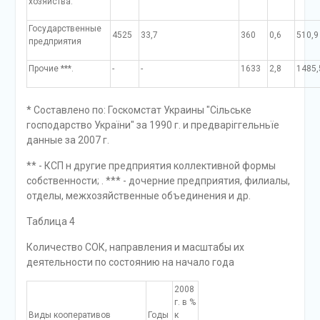
хозяйства.
Государственные
4525
33,7
360
0,6
510,9
предприятия
Прочие ***.
-
-
1633
2,8
1485,
* Составлено по: Госкомстат Украины "Сільське
господарство України" за 1990 г. и предваріггельньїе
данные за 2007 г.
** - КСП н другие предприятия коллективной формы
собственности; . *** - дочерние предприятия, филиалы,
отделы, межхозяйственные объединения и др.
Таблица 4
Количество СОК, направления и масштабы их
деятельности по состоянию на начало года
2008
г. в %
Виды кооперативов
Годы
к