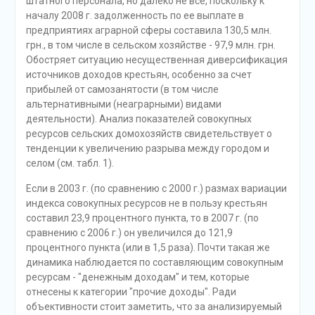
штатного персонала, но далеко не все, поскольку к
началу 2008 г. задолженность по ее выплате в
предприятиях аграрной сферы составила 130,5 млн.
грн., в том числе в сельском хозяйстве - 97,9 млн. грн.
Обостряет ситуацию несущественная диверсификация
источников доходов крестьян, особенно за счет
прибылей от самозанятости (в том числе
альтернативными (неаграрными) видами
деятельности). Анализ показателей совокупных
ресурсов сельских домохозяйств свидетельствует о
тенденции к увеличению разрыва между городом и
селом (см. табл. 1).
Если в 2003 г. (по сравнению с 2000 г.) размах вариации
индекса совокупных ресурсов не в пользу крестьян
составил 23,9 процентного пункта, то в 2007 г. (по
сравнению с 2006 г.) он увеличился до 121,9
процентного пункта (или в 1,5 раза). Почти такая же
динамика наблюдается по составляющим совокупным
ресурсам - "денежным доходам" и тем, которые
отнесены к категории "прочие доходы". Ради
объективности стоит заметить, что за анализируемый