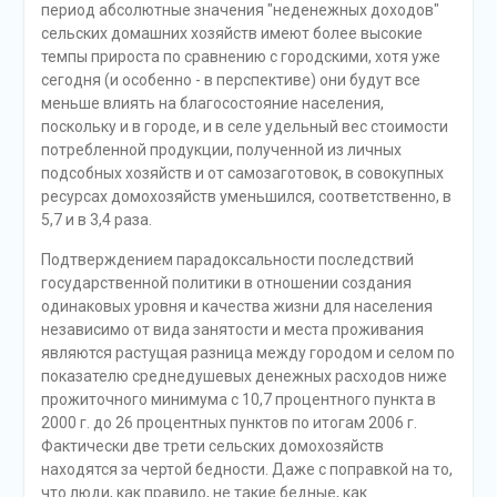
период абсолютные значения "неденежных доходов"
сельских домашних хозяйств имеют более высокие
темпы прироста по сравнению с городскими, хотя уже
сегодня (и особенно - в перспективе) они будут все
меньше влиять на благосостояние населения,
поскольку и в городе, и в селе удельный вес стоимости
потребленной продукции, полученной из личных
подсобных хозяйств и от самозаготовок, в совокупных
ресурсах домохозяйств уменьшился, соответственно, в
5,7 и в 3,4 раза.
Подтверждением парадоксальности последствий
государственной политики в отношении создания
одинаковых уровня и качества жизни для населения
независимо от вида занятости и места проживания
являются растущая разница между городом и селом по
показателю среднедушевых денежных расходов ниже
прожиточного минимума с 10,7 процентного пункта в
2000 г. до 26 процентных пунктов по итогам 2006 г.
Фактически две трети сельских домохозяйств
находятся за чертой бедности. Даже с поправкой на то,
что люди, как правило, не такие бедные, как