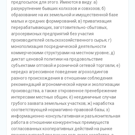
предпосылок для этого. Имеются в виду: а)
разукрупнение бывших колхозов и совхозов; б)
образование на их земельной и имущественной базе
малых и средних формирований; в) приватизация
перерабатывающих, заготовительно-сбытовых,
агросервисных предприятий без участия
производителей сельскохозяйственного сырья; г)
монополизация посреднической деятельности
коммерческими структурами на местном уровне; д)
диктат ценовой политики на продовольствие
субъектами оптовой и розничной сетевой торговли; е)
нередко агрессивное поведение агрохолдингов
разного происхождения в отношении соблюдения
рекомендаций агрономической науки и экологизации
производства, а также откровенное пренебрежение
интересами местных общин; ё) неединичные случаи
грубого захвата земельных участков; ж) наработка
соответствующей нормативно-правовой базы; з)
информационно-консультативная и разъяснительная
работа в отношении конкурентных преимуществ
согласованных кооперативных действий на рынке