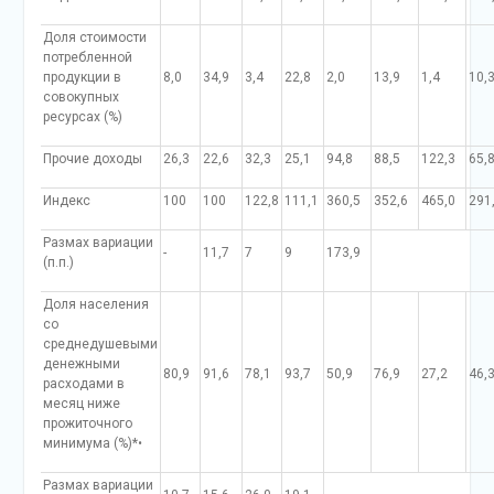
Доля стоимости
потребленной
продукции в
8,0
34,9
3,4
22,8
2,0
13,9
1,4
10,
совокупных
ресурсах (%)
Прочие доходы
26,3
22,6
32,3
25,1
94,8
88,5
122,3
65,
Индекс
100
100
122,8
111,1
360,5
352,6
465,0
291
Размах вариации
-
11,7
7
9
173,9
(п.п.)
Доля населения
со
среднедушевыми
денежными
80,9
91,6
78,1
93,7
50,9
76,9
27,2
46,
расходами в
месяц ниже
прожиточного
минимума (%)*•
Размах вариации