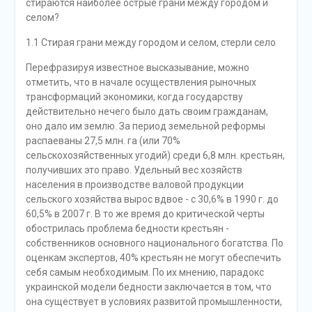
стираются наиболее острые грани между городом и
селом?
1.1 Стирая грани между городом и селом, стерли село
Перефразируя известное высказывание, можно
отметить, что в начале осуществления рыночных
трансформаций экономики, когда государству
действительно нечего было дать своим гражданам,
оно дало им землю. За период земельной реформы
распаеваны 27,5 млн. га (или 70%
сельскохозяйственных угодий) среди 6,8 млн. крестьян,
получивших это право. Удельный вес хозяйств
населения в производстве валовой продукции
сельского хозяйства вырос вдвое - с 30,6% в 1990 г. до
60,5% в 2007 г. В то же время до критической черты
обострилась проблема бедности крестьян -
собственников основного национального богатства. По
оценкам экспертов, 40% крестьян не могут обеспечить
себя самым необходимым. По их мнению, парадокс
украинской модели бедности заключается в том, что
она существует в условиях развитой промышленности,