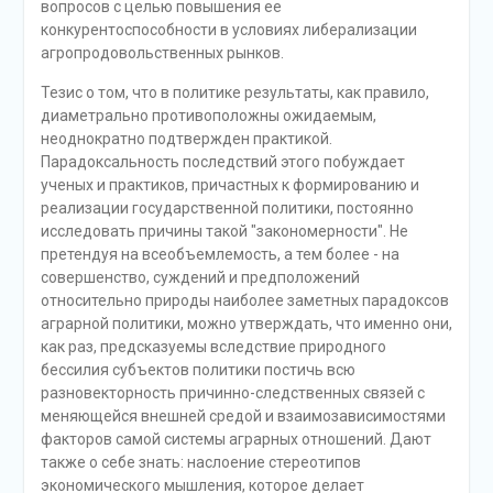
вопросов с целью повышения ее
конкурентоспособности в условиях либерализации
агропродовольственных рынков.
Тезис о том, что в политике результаты, как правило,
диаметрально противоположны ожидаемым,
неоднократно подтвержден практикой.
Парадоксальность последствий этого побуждает
ученых и практиков, причастных к формированию и
реализации государственной политики, постоянно
исследовать причины такой "закономерности". Не
претендуя на всеобъемлемость, а тем более - на
совершенство, суждений и предположений
относительно природы наиболее заметных парадоксов
аграрной политики, можно утверждать, что именно они,
как раз, предсказуемы вследствие природного
бессилия субъектов политики постичь всю
разновекторность причинно-следственных связей с
меняющейся внешней средой и взаимозависимостями
факторов самой системы аграрных отношений. Дают
также о себе знать: наслоение стереотипов
экономического мышления, которое делает