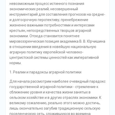
невозможным процесс истинного познания
экономических реалий; несовершенный
инструментарий для составления прогнозов на средне-
и долгосрочную перспективу; пренебрежение
жизненно важными потребностями и интересами
крестьян, непосредственных творцов аграрной
экономики. Отсюда становится понятнее
мировоззренческая позиция академика В. В. Юрчишина
в отношении введения в новейшую национальную
аграрную политику европейской человеко-
центристской системы ценностей как императивной
нормы.
1. Реалии и парадоксы аграрной политики
Для начала рассмотрим наиболее очевидный парадокс
государственной аграрной политики - стремление к
сближению уровня и качества жизни занятых в
сельском хозяйстве и в других отраслях экономики. К
великому сожалению, реально этого можно достичь,
лишь окончательно загубив традиционную сельскую
поселенческую сеть, сложившуюся во времена