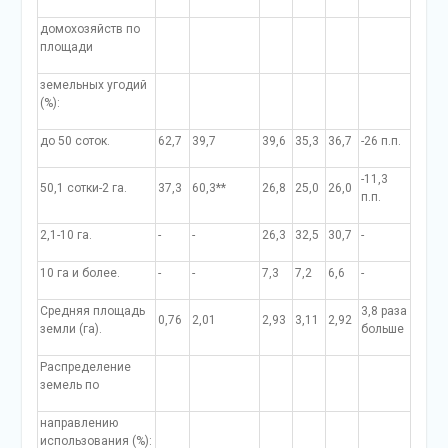
домохозяйств по
площади
земельных угодий
(%):
до 50 соток.
62,7
39,7
39,6
35,3
36,7
-26 п.п.
-11,3
50,1 сотки-2 га.
37,3
60,3**
26,8
25,0
26,0
п.п.
2,1-10 га.
-
-
26,3
32,5
30,7
-
10 га и более.
-
-
7,3
7,2
6,6
-
Средняя площадь
3,8 раза
0,76
2,01
2,93
3,11
2,92
земли (га).
больше
Распределение
земель по
направлению
использования (%):