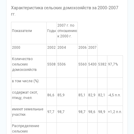
Характеристика сельских домохозяйств за 2000-2007
гг.
2007 г. по
Показатели
Годы
отношению
к 2000 г.
2000
2002
2004
2006
2007
Количество
сельских
5508
5506
5560
5430
5382
97,7%
домохозяйств
в том числе (%):
содержат скот,
86,6
85,9
85,1
82,9
82,1
-4,5 п.п.
птицу, пчел.
имеют земельные
97,7
98,7
98,7
98,6
98,9
+1,2 п.п.
участки.
Распределение
сельских