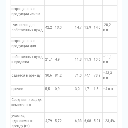
выращивание
продукции исклю-
- чительно для
-28,2
42,2
13,0
14,7
12,9
14,0
собственных нужд.
п.п.
выращивание
продукции для
собственных нужд
+11,1
21,7
4,9
11,3
11,3
10,6
и продажи.
п.п.
+43,3
сдается в аренду.
30,6
81,2
71,0
74,1
73,9
п.п.
прочее.
5,5
0,9
3,0
1,7
1,5
+4 п.п.
Средняя площадь
земельного
участка,
сдаваемого в
4,79
5,72
6,33
6,08
5,91
123,4%
аренду (га).