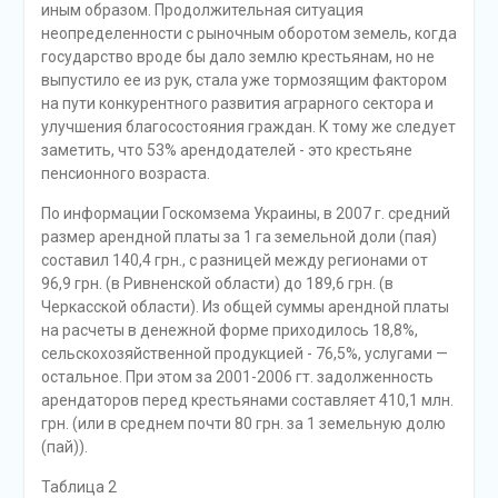
иным образом. Продолжительная ситуация
неопределенности с рыночным оборотом земель, когда
государство вроде бы дало землю крестьянам, но не
выпустило ее из рук, стала уже тормозящим фактором
на пути конкурентного развития аграрного сектора и
улучшения благосостояния граждан. К тому же следует
заметить, что 53% арендодателей - это крестьяне
пенсионного возраста.
По информации Госкомзема Украины, в 2007 г. средний
размер арендной платы за 1 га земельной доли (пая)
составил 140,4 грн., с разницей между регионами от
96,9 грн. (в Ривненской области) до 189,6 грн. (в
Черкасской области). Из общей суммы арендной платы
на расчеты в денежной форме приходилось 18,8%,
сельскохозяйственной продукцией - 76,5%, услугами —
остальное. При этом за 2001-2006 гт. задолженность
арендаторов перед крестьянами составляет 410,1 млн.
грн. (или в среднем почти 80 грн. за 1 земельную долю
(пай)).
Таблица 2