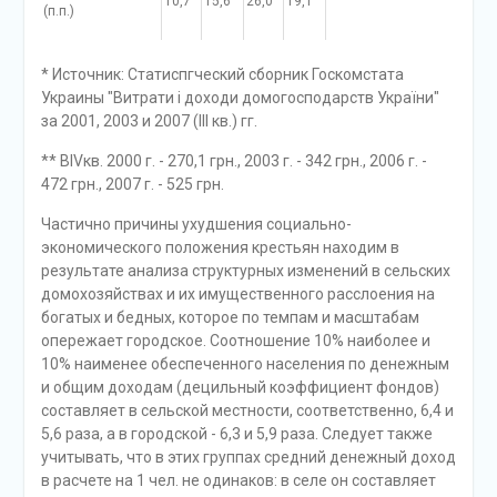
10,7
15,6
26,0
19,1
(п.п.)
* Источник: Статиспгческий сборник Госкомстата
Украины "Витрати і доходи домогосподарств України"
за 2001, 2003 и 2007 (III кв.) гг.
** ВIVкв. 2000 г. - 270,1 грн., 2003 г. - 342 грн., 2006 г. -
472 грн., 2007 г. - 525 грн.
Частично причины ухудшения социально-
экономического положения крестьян находим в
результате анализа структурных изменений в сельских
домохозяйствах и их имущественного расслоения на
богатых и бедных, которое по темпам и масштабам
опережает городское. Соотношение 10% наиболее и
10% наименее обеспеченного населения по денежным
и общим доходам (децильный коэффициент фондов)
составляет в сельской местности, соответственно, 6,4 и
5,6 раза, а в городской - 6,3 и 5,9 раза. Следует также
учитывать, что в этих группах средний денежный доход
в расчете на 1 чел. не одинаков: в селе он составляет