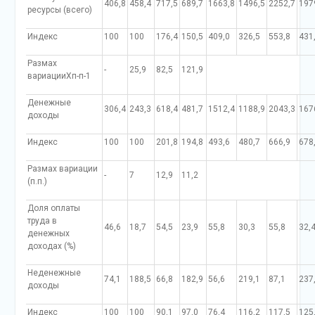
406,8
458,4
717,5
689,7
1663,8
1496,5
2252,7
197
ресурсы (всего)
Индекс
100
100
176,4
150,5
409,0
326,5
553,8
431
Размах
-
25,9
82,5
121,9
вариацииХп-п-1
Денежные
306,4
243,3
618,4
481,7
1512,4
1188,9
2043,3
167
доходы
Индекс
100
100
201,8
194,8
493,6
480,7
666,9
678
Размах вариации
-
7
12,9
11,2
(п.п.)
Доля оплаты
труда в
46,6
18,7
54,5
23,9
55,8
30,3
55,8
32,
денежных
доходах (%)
Неденежные
74,1
188,5
66,8
182,9
56,6
219,1
87,1
237
доходы
Индекс
100
100
90,1
97,0
76,4
116,2
117,5
125