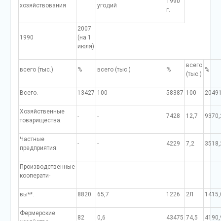
1990
хозяйствования
угодий
г.
2007
1990
(на 1
июля)
всего
всего (тыс.)
%
всего (тыс.)
%
%
(тыс.)
Всего.
13427
100
58387
100
2049
Хозяйственные
-
-
7428
12,7
9370,
товарищества.
Частные
-
-
4229
7,2
3518,
предприятия.
Производственные
кооперати-
вы**.
8820
65,7
1226
2Л
1415,
Фермерские
82
0,6
43475
74,5
4190,