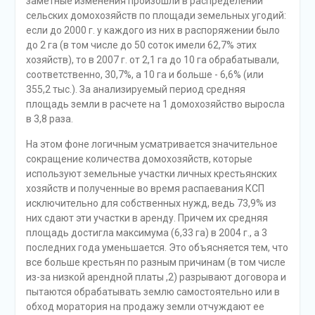
заметные изменения произошли в распределении
сельских домохозяйств по площади земельных угодий:
если до 2000 г. у каждого из них в распоряжении было
до 2 га (в том числе до 50 соток имели 62,7% этих
хозяйств), то в 2007 г. от 2,1 га до 10 га обрабатывали,
соответственно, 30,7%, а 10 га и больше - 6,6% (или
355,2 тыс.). За анализируемый период средняя
площадь земли в расчете на 1 домохозяйство выросла
в 3,8 раза.
На этом фоне логичным усматривается значительное
сокращение количества домохозяйств, которые
используют земельные участки личных крестьянских
хозяйств и полученные во время распаевания КСП
исключительно для собственных нужд, ведь 73,9% из
них сдают эти участки в аренду. Причем их средняя
площадь достигла максимума (6,33 га) в 2004 г., а 3
последних года уменьшается. Это объясняется тем, что
все больше крестьян по разным причинам (в том числе
из-за низкой арендной платы ,2) разрывают договора и
пытаются обрабатывать землю самостоятельно или в
обход моратория на продажу земли отчуждают ее