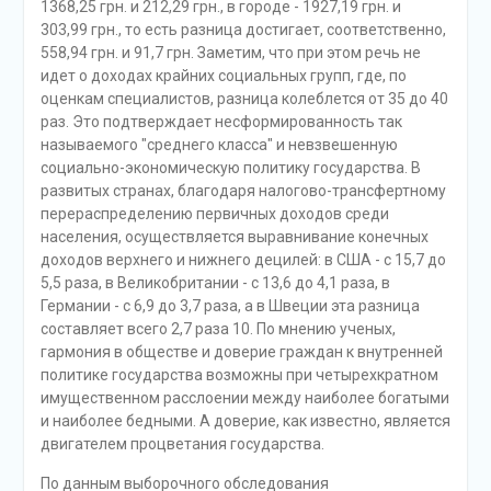
1368,25 грн. и 212,29 грн., в городе - 1927,19 грн. и
303,99 грн., то есть разница достигает, соответственно,
558,94 грн. и 91,7 грн. Заметим, что при этом речь не
идет о доходах крайних социальных групп, где, по
оценкам специалистов, разница колеблется от 35 до 40
раз. Это подтверждает несформированность так
называемого "среднего класса" и невзвешенную
социально-экономическую политику государства. В
развитых странах, благодаря налогово-трансфертному
перераспределению первичных доходов среди
населения, осуществляется выравнивание конечных
доходов верхнего и нижнего децилей: в США - с 15,7 до
5,5 раза, в Великобритании - с 13,6 до 4,1 раза, в
Германии - с 6,9 до 3,7 раза, а в Швеции эта разница
составляет всего 2,7 раза 10. По мнению ученых,
гармония в обществе и доверие граждан к внутренней
политике государства возможны при четырехкратном
имущественном расслоении между наиболее богатыми
и наиболее бедными. А доверие, как известно, является
двигателем процветания государства.
По данным выборочного обследования