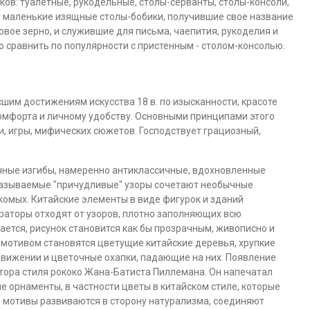
ков: туалетные, рукодельные, столы-серванты, столы-консоли,
ь маленькие изящные столы-бобики, получившие свое название
вое зерно, и служившие для письма, чаепития, рукоделия и
ло сравнить по популярности с пристенным - столом-консолью.
шим достижениям искусства 18 в. по изысканности, красоте
омфорта и личному удобству. Основными принципами этого
ии, игры, мифических сюжетов. Господствует грациозный,
чные изгибы, намеренно антиклассичные, вдохновленные
называемые "причудливые" узоры сочетают необычные
комых. Китайские элементы в виде фигурок и зданий
ораторы отходят от узоров, плотно заполняющих всю
ается, рисунок становится как бы прозрачным, живописно и
отивом становятся цветущие китайские деревья, хрупкие
движении и цветочные охапки, падающие на них. Появление
тора стиля рококо Жана-Батиста Пиллемана. Он напечатал
е орнаменты, в частности цветы в китайском стиле, которые
 мотивы развиваются в сторону натурализма, соединяют