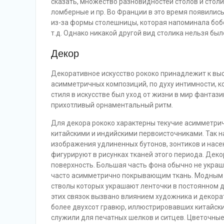
сказать, множество разновидностей столов и столи
ломберные и пр. Во Франции в это время появилис
из-за формы столешницы, которая напоминала бобо
т.д. Однако никакой другой вид столика нельзя бы
Декор
Декоративное искусство рококо принадлежит к выс
асимметричных композиций, по духу интимности, к
стиля в искусстве был уход от жизни в мир фантаз
прихотливый орнаментальный ритм.
Для декора рококо характерны текучие асимметри
китайскими и индийскими первоисточниками. Так 
изображения удлиненных бутонов, зонтиков и насе
фигурируют в рисунках тканей этого периода. Дек
поверхность. Большая часть фона обычно не украш
часто асимметрично покрывающим ткань. Модным м
стволы которых украшают ленточки в постоянном 
этих связок вызвано влиянием художника и декора
более двухсот гравюр, иллюстрировавших китайски
служили для печатных шелков и ситцев. Цветочные