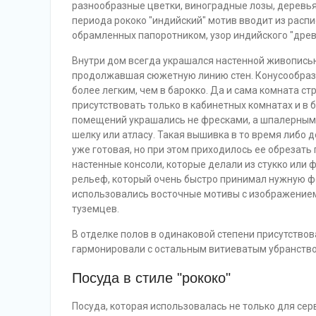
разнообразные цветки, виноградные лозы, деревья,
периода рококо "индийский" мотив вводит из распи
обрамленных папоротником, узор индийского "древ
Внутри дом всегда украшался настенной живописью
продолжавшая сюжетную линию стен. Конусообразн
более легким, чем в барокко. Да и сама комната ст
присутствовать только в кабинетных комнатах и в б
помещений украшались не фресками, а шпалерными
шелку или атласу. Такая вышивка в то время либо 
уже готовая, но при этом приходилось ее обрезать
настенные консоли, которые делали из стукко или
рельеф, который очень быстро принимал нужную ф
использовались восточные мотивы с изображением 
туземцев.
В отделке полов в одинаковой степени присутствов
гармонировали с остальным витиеватым убранство
Посуда в стиле "рококо"
Посуда, которая использовалась не только для сер