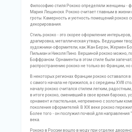
Философию стиля Рококо определяли женщины - фа
Мария Лещинскя. Рококо считает главным в жизни 
гроты. Камерность и уютность помещений рококо с
декорирования.
Стиль рококо - это скорее оформление интерьеров, 
драпировка, металлическая утварь. Ведущими тво
художники-оформители, как Жан Берэн, Жермен Б
Пильман и Николя Пино. Вершиной рококо можно, п
Боффраном. Орнаменты в этом стиле были запечат
распространению рококо не только во Франции, но 
В некоторых регионах Франции рококо оставался в 
с самого начала не прижился, а с середины XVIII ст
началу рококо считался стилем легким, радостным
в итоге рококо, сменивший в свое время барокко, 
орнамент и пастельная, непременно с золотым ко
поколения оформителей. В XIX веке рококо пережи
Более того - он послужил почвой для направления "
века.
Рококо в России вошло в моду при отделке дворянс