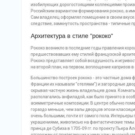
изобилующих дорогостоящими коллекциями произве
Российским вариантом формирования рококо, а име
Сам владелец оформлял помещение в своем вкусе.
следствие, замкнутость пространства - типичные п
Архитектура в стиле "рококо"
Рококо возникло в последние годы правления корол
предшествовавших ему стилей французской архите
Рококо представляет собой воздушность и игривос
на второй план, на первом, воплощение капризов 
Большинство построек рококо - это частные дома ф
Франции их называли "отелями") и загородные двор
скрывая частную жизнь владельцев дома. Комнаты 
располагались анфиладой, как было принято в особ
асимметричные композиции. В центре обычно поме
гораздо меньше, чем залы дворцов эпохи классициз
очень большими, почти от самого пола. Интерьеры
украшениями, живописью на фантастические темы 
принца де Субиза в 1705-09 гг. по проекту Пьера А
отгорожен от прилегающих к нему улиц высокой ст