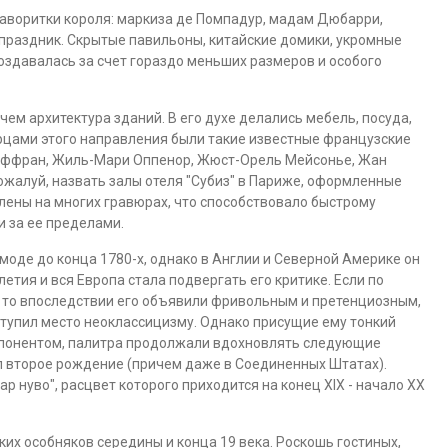
воритки короля: маркиза де Помпадур, мадам Дюбарри,
праздник. Скрытые павильоны, китайские домики, укромные
оздавалась за счет гораздо меньших размеров и особого
чем архитектура зданий. В его духе делались мебель, посуда,
рцами этого направления были такие известные французские
оффран, Жиль-Мари Оппенор, Жюст-Орель Мейсонье, Жан
ожалуй, назвать залы отеля "Субиз" в Париже, оформленные
лены на многих гравюрах, что способствовало быстрому
и за ее пределами.
моде до конца 1780-х, однако в Англии и Северной Америке он
олетия и вся Европа стала подвергать его критике. Если по
, то впоследствии его объявили фривольным и претенциозным,
уступил место неоклассицизму. Однако присущие ему тонкий
мпонентом, палитра продолжали вдохновлять следующие
л второе рождение (причем даже в Соединенных Штатах).
ар нуво", расцвет которого приходится на конец XIX - начало ХХ
ких особняков середины и конца 19 века. Роскошь гостиных,