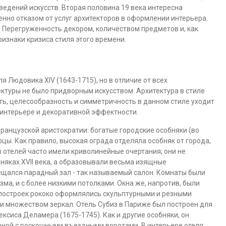
дений искусств. Вторая половина 19 века интересна
нно отказом от услуг архитекторов в оформлении интерьера.
 Перегруженность декором, количеством предметов и, как
ризнаки кризиса стиля этого времени.
я Людовика XIV (1643-1715), но в отличие от всех
ктуры не было придворным искусством. Архитектура в стиле
ть, целесообразность и симметричность в данном стиле уходит
в интерьере и декоративной эффектности.
ранцузской аристократии: богатые городские особняки (во
цы. Как правило, высокая ограда отделяла особняк от города,
отелей часто имели криволинейные очертания; они не
няках XVII века, а образовывали весьма изящные
щался парадный зал - так называемый салон. Комнаты были
ма, и с более низкими потолками. Окна же, напротив, были
 построек рококо оформлялись скульптурными и резными
и множеством зеркал. Отель Субиз в Париже был построен для
лексиса Деламера (1675-1745). Как и другие особняки, он
еной с роскошными въездными воротами. В интерьере отеля