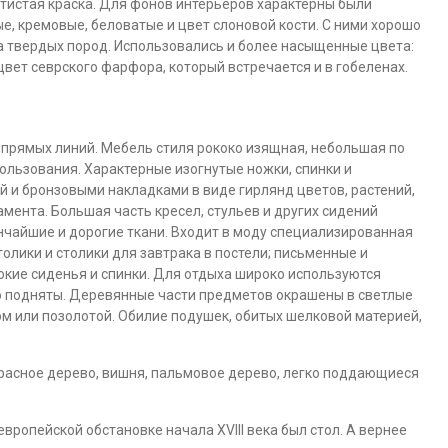
отистая краска. Для фонов интерьеров характерны были
ые, кремовые, беловатые и цвет слоновой кости. С ними хорошо
 твердых пород. Использовались и более насыщенные цвета:
цвет севрского фарфора, который встречается и в гобеленах.
 прямых линий. Мебель стиля рококо изящная, небольшая по
ользования. Характерные изогнутые ножки, спинки и
 и бронзовыми накладками в виде гирлянд цветов, растений,
мента. Большая часть кресел, стульев и других сидений
ончайшие и дорогие ткани. Входит в моду специализированная
олики и столики для завтрака в постели; письменные и
окие сиденья и спинки. Для отдыха широко используются
ко подняты. Деревянные части предметов окрашены в светлые
ком или позолотой. Обилие подушек, обитых шелковой материей,
 красное дерево, вишня, пальмовое дерево, легко поддающиеся
ропейской обстановке начала XVIII века был стол. А вернее