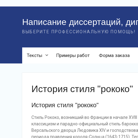
Перейти
к
Написание диссертаций, ди
контенту
ВЫБЕРИТЕ ПРОФЕССИОНАЛЬНУЮ ПОМОЩЬ!
Тексты
Примеры работ
Форма заказа
История стиля "рококо"
История стиля "рококо"
Стиль Рококо, возникший во Франции в начале XVII
классицизм и парадно-официальный стиль барокко,
Версальского дворца Людовика XIV и господствова
периода правления короля-Солнца (1643-1715). Терм