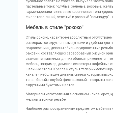
сусальное золото не хватало, выручала желто-зол
пастельные тона: голубые, зеленые, розовые, желт
гармонировали глянцевые коричневые тона дерева
фиолетово-синий, зеленый и розовый "помпадур" - 
Мебель в стиле "рококо"
Стиль рококо, характерен абсолютным отсутствием
размерам, со скругленными углами и удобная для п
подлокотники, диваны обильно украшенные резьбой
раковин, составляющих своеобразный рисунок орна
становятся мягкими, для их обивки применяется т
мебель, например, дамские секретеры; кофейные ст
швейные столы. Кресла и стулья теперь имеют шир
канале - небольшие диваны, спинки которых высо
тона - белый, голубой, фисташковый, - покрыты ла
с крупными букетами цветов.
Материалы изготовления в основном - липа, орех,
мелкой и тонкой резьбе.
Наиболее распространенным предметом мебели в ев