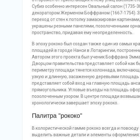
Субиз особенно интересен Овальный салон (1735-38
декоратором Жерменом Боффраном (1667-1754). Зде
переход от стен к потолку замаскирован картинам
украшены резными панелями, позолоченными орна
пространство, придавая ему неопределенность.
В эпоху рококо был создан также один из самых кр
площадей в городе Нанси в Лотарингии, построенный
Автором этого проекта был ученик Боффрана Эмма
Дворцом правительства представляет собой как б
периметру площади тянется колоннада, включающая
узкую и длинную, засаженную деревьями площадь 
представляет собой вход на главную площадь ан
прямоугольника. Угловые въезды на площадь офо
позолоченным узором. В центре площади возвышает
хронологически завершает эпоху рококо.
Палитра "рококо"
В колористической гамме рококо всегда и повсюду 
выделить важные детали и элементы оформления: т