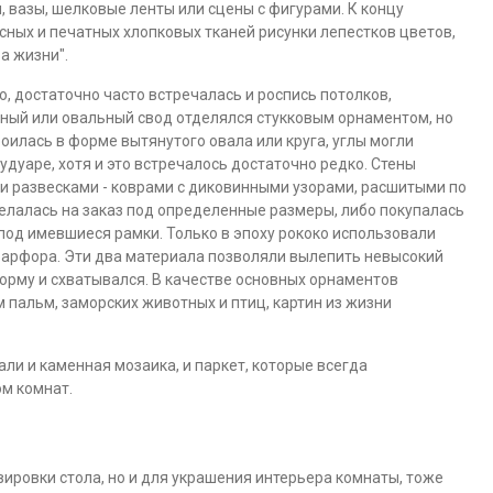
 вазы, шелковые ленты или сцены с фигурами. К концу
сных и печатных хлопковых тканей рисунки лепестков цветов,
а жизни".
, достаточно часто встречалась и роспись потолков,
ый или овальный свод отделялся стукковым орнаментом, но
роилась в форме вытянутого овала или круга, углы могли
удуаре, хотя и это встречалось достаточно редко. Стены
 развесками - коврами с диковинными узорами, расшитыми по
делалась на заказ под определенные размеры, либо покупалась
 под имевшиеся рамки. Только в эпоху рококо использовали
 фарфора. Эти два материала позволяли вылепить невысокий
орму и схватывался. В качестве основных орнаментов
пальм, заморских животных и птиц, картин из жизни
али и каменная мозаика, и паркет, которые всегда
м комнат.
вировки стола, но и для украшения интерьера комнаты, тоже