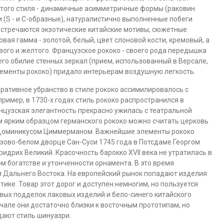
этого стиля - динамичные асимметричные формы (раковин
и (S - и С-образные), натуралистично выполненные побеги
Встречаются экзотические китайские мотивы, сюжетные
вая гамма - золотой, белый, цвет слоновой кости, кремовый, а
ового и желтого. Французское рококо - своего рода передышка
его обилие стенных зеркал (прием, использованный в Версале,
лементы рококо) придало интерьерам воздушную легкость.
коративное убранство в стиле рококо ассимилировалось с
ример, в 1730-х годах стиль рококо распространился в
нцузская элегантность прекрасно ужилась с театральной
 ярким образцом германского рококо можно считать церковь
у Доминикусом Циммерманом. Важнейшие элементы рококо
озово-белом дворце Сан-Суси 1745 года в Потсдаме Георгом
дрих Великий. Красочность барокко XVII века не утратилась в
ом богатстве и утонченности орнамента. В это время
и Дальнего Востока. На европейский рынок попадают изделия
отике. Товар этот дорог и доступен немногим, но пользуется
вых подделок лаковых изделий и бело-синего китайского
чале они достаточно близки к восточным прототипам, но
дают стиль шинуазри.