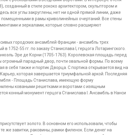
), созданный в стиле рококо архитектором, скульптором и
сь все углы закруглены, нет ни одной прямой линии, даже
и, помещенными в рамы криволинейных очертаний. Все стены
ментами и зеркалами, которые словно расширяют
асивых городских ансамблей Франции - ансамбль трех
 в 1752-55 гг. по заказу Станислава I, герцога Лотарингского.
нюэль Эре де Корни (1705-1763). Королевская площадь перед
ы огромный парадный двор, почти овальной формы. По всему
 в себя также и портик Дворца. С портика открывается вид на
Карьер, которая завершается триумфальной аркой. Последняя
самбля - Площадь Станислава, имеющую форму
рмлены коваными решетками и воротами с изящным
ся конный монумент герцога Станислава I. Ансамбль в Нанси
присутствует золото. В основном его использовали, чтобы
е же завитки, раковины, рамки филенок. Если денег на