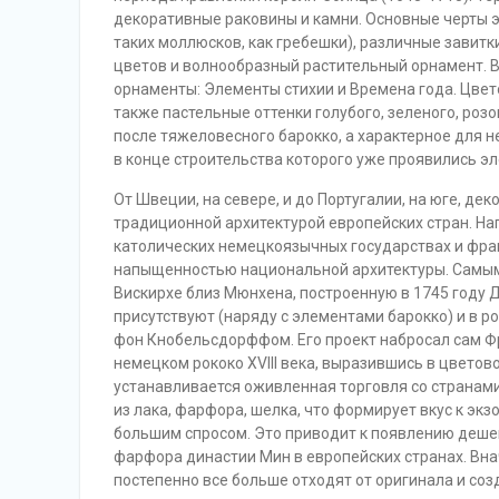
декоративные раковины и камни. Основные черты 
таких моллюсков, как гребешки), различные завитк
цветов и волнообразный растительный орнамент. 
орнаменты: Элементы стихии и Времена года. Цвето
также пастельные оттенки голубого, зеленого, роз
после тяжеловесного барокко, а характерное для н
в конце строительства которого уже проявились э
От Швеции, на севере, и до Португалии, на юге, де
традиционной архитектурой европейских стран. Нап
католических немецкоязычных государствах и фра
напыщенностью национальной архитектуры. Самым
Вискирхе близ Мюнхена, построенную в 1745 год
присутствуют (наряду с элементами барокко) и в р
фон Кнобельсдорффом. Его проект набросал сам Фри
немецком рококо XVIII века, выразившись в цветов
устанавливается оживленная торговля со странам
из лака, фарфора, шелка, что формирует вкус к экз
большим спросом. Это приводит к появлению деше
фарфора династии Мин в европейских странах. Вна
постепенно все больше отходят от оригинала и соз