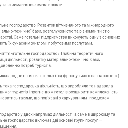
у та отримання іноземної валюти.
льне господарство. Розвиток вітчизняного та міжнародного
іально-технічної бази, розгалуженістю та різноманіт­ністю
арстві. Саме го­тельні підприємства виконують одну з основних
ують їх сучасним житлом і побутовими послу­гами.
оняття «готельне гос­подарство». Глибина теоретичного
ції діяльності, розвитку матеріально-технічної бази,
оволенню потреб турис­тів.
міжнародне поняття «отель» (від французького слова «хотел»).
 така господарська ді­яльність, що виробляла та надавала
 вимог туристів і прагненням готелів розширити комплексність
нюватись такими, що пов'язані з харчуванням і продажем
сподарство у двох напрямах діяльності, а саме в широкому та
ьне господарство включає дві основні групи послуг —
зміщення.