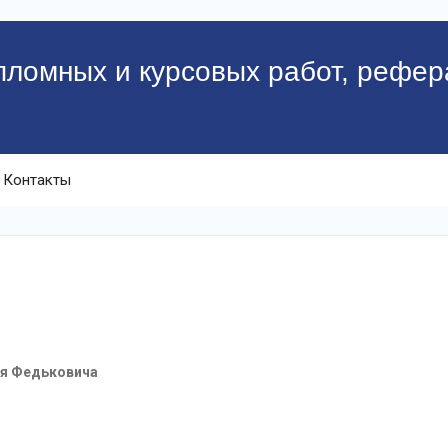
пломных и курсовых работ, рефер
Контакты
рія Федьковича