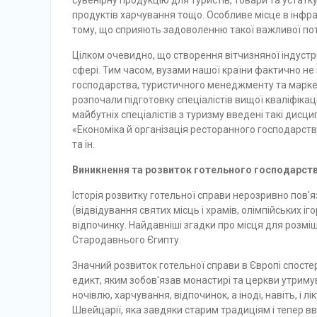
сувенірну продукцію для туристів, товари та устатк
продуктів харчування тощо. Особливе місце в інфра
тому, що сприяють задоволенню такої важливої пот
Цілком очевидно, що створення вітчизняної індустрі
сфері. Тим часом, вузами нашої країни фактично не 
господарства, туристичного менеджменту та маркети
розпочали підготовку спеціалістів вищої кваліфікаці
майбутніх спеціалістів з туризму введені такі дисци
«Економіка й організація рес­торанного господарст
та ін.
Виникнення та розвиток готельного господарст
Історія розвитку готельної справи нерозривно пов
(відвідування святих місць і храмів, олімпійських і
відпочинку. Найдавніші згадки про місця для розм
Стародавнього Єгипту.
Значний розвиток готельної справи в Європі спостеріг
едикт, яким зобов'язав мо­настирі та церкви утрим
ночівлю, харчування, відпочинок, а іноді, навіть, і 
Швейца­рії, яка завдяки старим традиціям і тепер 