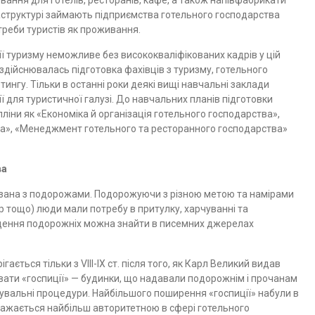
ування для готелів, ресторанів, кафе, а також напівфабрикати
­структурі займають підприємства готельного господарст­ва
реби туристів як проживання.
ї туризму неможли­ве без висококваліфікованих кадрів у цій
здійснювалась підготовка фахівців з туризму, готель­ного
нгу. Тільки в ос­танні роки деякі вищі навчальні заклади
ї для туристичної галузі. До навчальних планів підготов­ки
пліни як «Економі­ка й організація готельного господарства»,
ва», «Менеджмент готельного та ресторанного госпо­дарства»
ва
'язана з подорожами. Подорожуючи з різною метою та намірами
гор тощо) люди мали потребу в притулку, харчуван­ні та
іщення подорож­ніх можна знайти в писемних джерелах
ається тільки з VIII-IX ст. після того, як Карл Великий видав
увати «госпиції» — будинки, що надавали подо­рожнім і прочанам
лі­кувальні процедури. Найбільшого поширення «госпиції» набули в
вважається найбільш авторитет­ною в сфері готельного