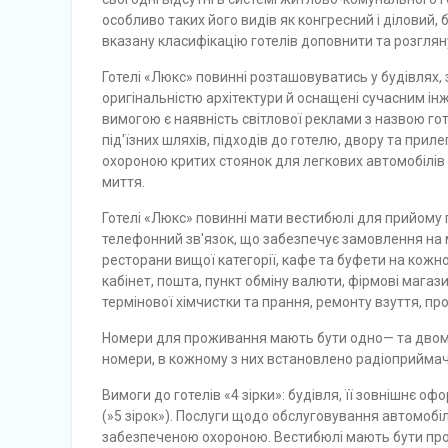
особливо таких його видів як конгресний і діловий, 
вказану класифікацію го­телів доповнити та розгляну
Готелі «Люкс» повинні розташовуватись у будівлях,
оригінальністю архітектури й оснащені сучасним і
вимогою є наявність світлової реклами з назвою г
під'їзних шляхів, підхо­дів до готелю, двору та при
охороною критих стоянок для легкових автомобілів
миття.
Готелі «Люкс» повинні мати вестибюлі для прийому 
телефонний зв'язок, що за­безпечує замовлення на 
ресторани вищої категорії, кафе та буфети на кожн
кабінет, пошта, пункт обміну валюти, фірмові магаз
термінової хімчистки та прання, ремонту взуття, п
Номери для проживання мають бути одно— та двоміс
номери, в кожному з них вста­новлено радіоприймач
Вимоги до готелів «4 зірки»: будівля, її зовнішнє оф
(»5 зірок»). Послуги щодо обслуговування автомобі
забезпеченою охороною. Вестибюлі мають бути про