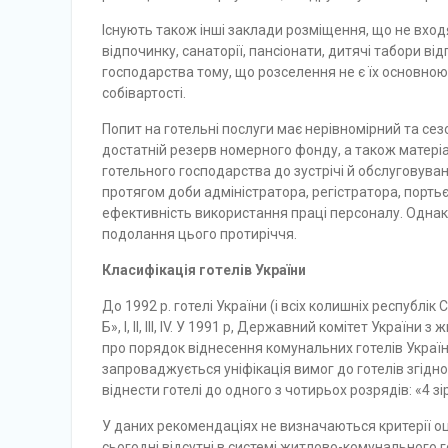
Існують також інші заклади розміщення, що не вход
відпочинку, санаторії, пансіонати, дитя­чі табори ві
господарства тому, що розселення не є їх основною 
собівартості.
Попит на готельні послуги має нерівномірний та сезо
достатній резерв номерного фон­ду, а також матеріа
готельного господарства до зустрічі й обслуговуван
протягом доби адміністратора, регістратора, портьє,
ефективність використання праці персоналу. Однак,
подолання цього протиріччя.
Класифікація готелів України
До 1992 р. готелі України (і всіх колишніх республі
Б», І, II, III, IV. У 1991 р, Державний комітет Укра
про порядок віднесення комунальних готелів Украї
запроваджується уніфікація вимог до готелів згід
віднести готелі до одного з чотирьох розрядів: «4 зірки
У даних рекомендаціях не визначаються критерії оцін
сьогодні відсутні в системі жит­лово-комунального 