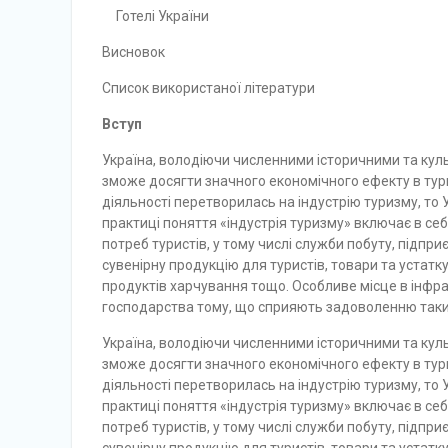
Готелі України
Висновок
Список використаної літератури
Вступ
Україна, володіючи численними історичними та кул
зможе досягти значного еко­номічного ефекту в тур
діяльності перетворилась на індустрію туризму, то 
практиці поняття «індуст­рія туризму» включає в с
потреб туристів, у тому числі служби побуту, підп
сувенірну продукцію для туристів, товари та устатк
продуктів харчування тощо. Особливе місце в інфра
господарст­ва тому, що сприяють задоволенню таки
Україна, володіючи численними історичними та кул
зможе досягти значного еко­номічного ефекту в тур
діяльності перетворилась на індустрію туризму, то 
практиці поняття «індуст­рія туризму» включає в с
потреб туристів, у тому числі служби побуту, підп