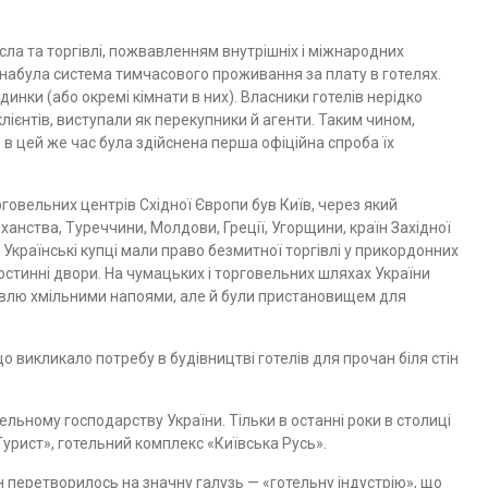
месла та торгівлі, пожвавленням внутрішніх і міжнародних
 набула система тимчасового проживання за плату в готелях.
инки (або окремі кімнати в них). Власники готелів нерідко
клієнтів, виступали як перекупники й агенти. Таким чином,
 в цей же час була здійснена перша офіційна спроба їх
рговельних цен­трів Східної Європи був Київ, через який
анства, Туреччини, Молдови, Греції, Угорщини, кра­їн Західної
країнсь­кі купці мали право безмитної торгівлі у прикордонних
остинні двори. На чумацьких і торго­вельних шляхах України
гівлю хмільними напоями, але й були пристановищем для
о викликало пот­ребу в будівництві готелів для прочан біля стін
ельному господарст­ву України. Тільки в останні роки в столиці
Турист», го­тельний комплекс «Київська Русь».
н перетворилось на значну галузь — «готельну індустрію», що