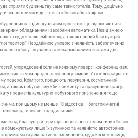
буде сприяти будівництву саме таких готелів. Тому, доцільно
ти основні вимоги до готелів «Люкс» або «5 зірок».
 збудованих за ін­дивідуальним проектом, що відрізняються
нженерним обладнанням і засобами автоматики. Не­від'ємною
отелю та ху­дожньою емблемою, а також повний благоустрій
леглої території. Неодмінною умовою є наяв­ність забезпечених
 із зоною обслуговування та механізованими постами для
гостей, упорядко­вані холи на кожному поверсі, конференц-зал,
міжміські та міжнародні телефонні розмови. У готелі працюють
ому по­версі. Крім того, працюють перукарня, косметичний
ини, а також побутові служби з ремонту та прасування одягу,
рока­ту предметів культурно-побутового призначення тощо.
ними, при цьому не менше 10 відсотків — багатокімнатні
, телевізор, телефон, холодильники.
ормлення, благоус­трій території аналогічні готелям типу «Люкс»
лів обмежуються лише їх зупинкою та наявністю автостоянки,
сторими, мати декоративне озеленення, художні композиції,