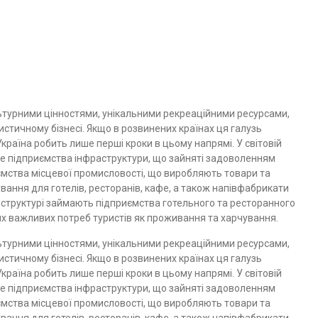
ьтурними цінностя­ми, унікальними рекреаційними ресурсами,
истичному бізнесі. Якщо в розвинених країнах ця галузь
Україна робить лише перші кроки в цьому напрямі. У світовій
ебе підприємства інфраструктури, що зайняті за­доволенням
риємства місцевої промисловості, що виробляють товари та
ування для готелів, ресторанів, кафе, а також напівфабрикати
­структурі займають підприємства готельного та ресторанного
х важливих потреб туристів як проживання та харчування.
ьтурними цінностя­ми, унікальними рекреаційними ресурсами,
истичному бізнесі. Якщо в розвинених країнах ця галузь
Україна робить лише перші кроки в цьому напрямі. У світовій
ебе підприємства інфраструктури, що зайняті за­доволенням
риємства місцевої промисловості, що виробляють товари та