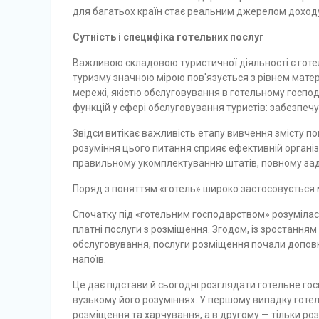
для багатьох країн стає реаль­ним джерелом доход
Сутність і специфіка готельних послуг
Важливою складовою туристичної діяльності є готе
туризму значною мірою пов'язу­ється з рівнем матер
мережі, якістю обслуговування в готельному господ
функцій у сфері обслуго­вування туристів: забезпеч
Звідси витікає важливість етапу вивчення змісту п
розуміння цього питання сприяє ефек­тивній організа
правильному укомплектуванню штатів, повному зад
Поряд з поняттям «готель» широко застосовується 
Спочатку під «готельним господарством» розумілась
платні послуги з розміщення. Згодом, із зростанням
обслуговування, послуги розміщення почали допов
напоїв.
Це дає підстави й сьогодні розглядати готельне го
вузькому його розуміннях. У першому випадку готел
розміщення та харчування, а в другому — тільки ро