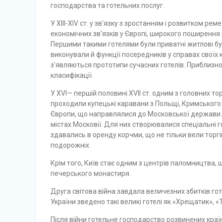
господарства та готельних послуг.
У XIII-XIV ст. у зв'язку з зростанням і розвитком ре
економічних зв'язків у Європі, широкого поширення
Першими такими готелями були приватні житлові буд
виконували й функції по­середників у справах своїх 
з'являються прототипи сучасних готелів. Приблизно
класифікації.
У XVI— першій половині XVII ст. одним з головних то
проходили купецькі каравани з Польщі, Кримського х
Європи, що направлялися до Московської держави. У
містах Московії. Для них створювалися спеціальні г
здавались в оренду корчми, що не тільки вели тор
подорожніх
Крім того, Київ стає одним з центрів паломництва, щ
печерського монастиря.
Друга світова війна завдала величезних збитків гот
України зведено такі великі готелі як «Хрещатик», «
Після війни готельне господарство розвинених краї