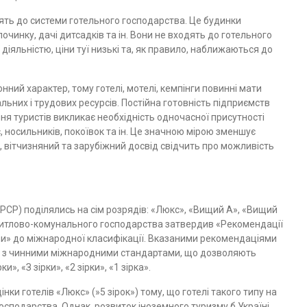
ять до системи го­тельного господарства. Це будинки
дпочинку, дачі дитсадків та ін. Вони не входять до готельного
діяльністю, ціни туї низькі та, як правило, наближаються до
нний характер, то­му готелі, мотелі, кемпінги повинні мати
льних і трудових ресурсів. Постійна готовність підпри­ємств
ня туристів вик­ликає необхідність одночасної присутності
 носильників, покоївок та ін. Це значною мірою змен­шує
 вітчизняний та зарубіжний досвід свідчить про можливість
к СРСР) поділялись на сім розрядів: «Люкс», «Вищий А», «Вищий
їни з житлово-комунального господарства затвер­див «Рекомендації
ни» до міжнародної класифікації. Вказаними рекомендаціями
но з чинними міжнародними стандартами, що дозволяють
», «З зірки», «2 зірки», «1 зірка».
ки готелів «Люкс» (»5 зірок») тому, що готелі такого типу на
господарства. Однак, розвиток іноземного туризму б Україні,