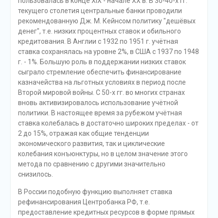
пользовалась в конце ХIX - начале ХХ в. В 30-40-х гг.
текущего столетия центральные банки проводили
рекомендованную Дж. М. Кейнсом политику "дешёвых
денег", т.е. низких процентных ставок и обильного
кредитования. В Англии с 1932 по 1951 г. учётная
ставка сохранялась на уровне 2%, в США с 1937 по 1948
г. - 1%. Большую роль в поддержании низких ставок
сыграло стремление обеспечить финансирование
казначейства на льготных условиях в период после
Второй мировой войны. С 50-х гг. во многих странах
вновь активизировалось использование учётной
политики. В настоящее время за рубежом учётная
ставка колебалась в достаточно широких пределах - от
2 до 15%, отражая как общие тенденции
экономического развития, так и циклические
колебания конъюнктуры, но в целом значение этого
метода по сравнению с другими значительно
снизилось.
В России подобную функцию выполняет ставка
рефинансирования Центробанка РФ, т.е.
предоставление кредитных ресурсов в форме прямых