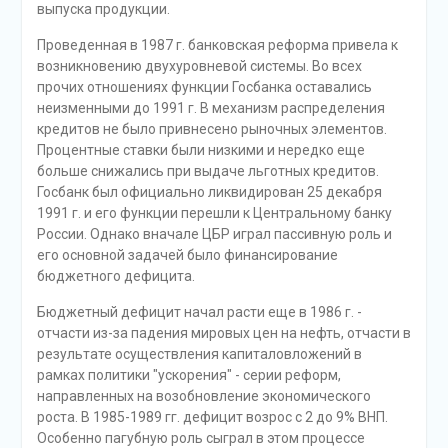
выпуска продукции.
Проведенная в 1987 г. банковская реформа привела к
возникновению двухуровневой системы. Во всех
прочих отношениях функции Госбанка оставались
неизменными до 1991 г. В механизм распределения
кредитов не было привнесено рыночных элементов.
Процентные ставки были низкими и нередко еще
больше снижались при выдаче льготных кредитов.
Госбанк был официально ликвидирован 25 декабря
1991 г. и его функции перешли к Центральному банку
России. Однако вначале ЦБР играл пассивную роль и
его основной задачей было финансирование
бюджетного дефицита.
Бюджетный дефицит начал расти еще в 1986 г. -
отчасти из-за падения мировых цен на нефть, отчасти в
результате осуществления капиталовложений в
рамках политики "ускорения" - серии реформ,
направленных на возобновление экономического
роста. В 1985-1989 гг. дефицит возрос с 2 до 9% ВНП.
Особенно пагубную роль сыграл в этом процессе