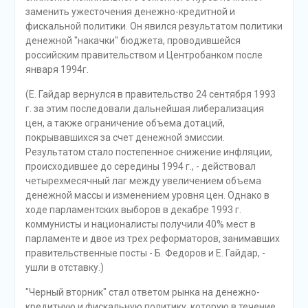
заменить ужесточения денежно-кредитной и
фискальной политики. Он явился результатом политики
денежной "накачки" бюджета, проводившейся
российским правительством и Центробанком после
января 1994г.
(Е. Гайдар вернулся в правительство 24 сентября 1993
г. за этим последовали дальнейшая либерализация
цен, а также ограничение объема дотаций,
покрывавшихся за счет денежной эмиссии.
Результатом стало постепенное снижение инфляции,
происходившее до середины 1994 г., - действовал
четырехмесячный лаг между увеличением объема
денежной массы и изменением уровня цен. Однако в
ходе парламентских выборов в декабре 1993 г.
коммунисты и националисты получили 40% мест в
парламенте и двое из трех реформаторов, занимавших
правительственные посты - Б. Федоров и Е. Гайдар, -
ушли в отставку.)
"Черный вторник" стал ответом рынка на денежно-
кредитную и фискальную политику, которую в течение