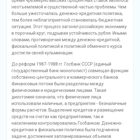
бремя чрезмерно высоких процентных ставок являлось
неотъемлемой и существенной частью проблемы. Чем
больше ужесточалась денежно-кредитная политика,
тем более неблагоприятной становилась бюджетная
ситуация. Этот процесс загонял российскую экономику
в порочный круг, подрывая устойчивость рубля. Иными
словами, противоречия между денежно-кредитной,
фискальной политикой и политикой обменного курса
достигли своей кульминации.
До реформ 1987-1988 гг. Госбанк СССР (единый
государственный банк-монополист) совмещал функции
собственно центрального и коммерческого банков.
Финансовые потоки были разделены между
физическими и юридическими лицами. Такая
дихотомия означала, что физические лица
использовали наличные, а предприятия - безналичные
формы расчетов. Выделение кредитов и размещение
средств на счетах как предприятиями, так и
населением контролировались Госбанком. Денежно-
кредитная и фискальная политика была подчинена
задаче достижения запланированных объемов