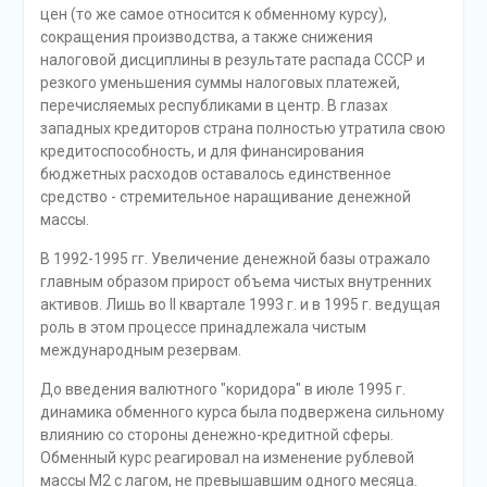
цен (то же самое относится к обменному курсу),
сокращения производства, а также снижения
налоговой дисциплины в результате распада СССР и
резкого уменьшения суммы налоговых платежей,
перечисляемых республиками в центр. В глазах
западных кредиторов страна полностью утратила свою
кредитоспособность, и для финансирования
бюджетных расходов оставалось единственное
средство - стремительное наращивание денежной
массы.
В 1992-1995 гг. Увеличение денежной базы отражало
главным образом прирост объема чистых внутренних
активов. Лишь во II квартале 1993 г. и в 1995 г. ведущая
роль в этом процессе принадлежала чистым
международным резервам.
До введения валютного "коридора" в июле 1995 г.
динамика обменного курса была подвержена сильному
влиянию со стороны денежно-кредитной сферы.
Обменный курс реагировал на изменение рублевой
массы М2 с лагом, не превышавшим одного месяца.