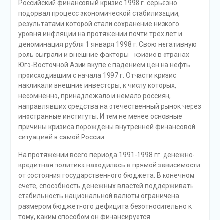
Российский финансовый кризис 1998 г. серьёзно
подорвал процесс экономической стабилизации,
результатами которой стали сохранение низкого
уровня инфляции на протяжении почти трёх лет и
деноминация рубля 1 января 1998 г. Свою негативную
роль сыграли и внешние факторы - кризис в странах
Юго-Восточной Азии вкупе с падением цен на нефть
происходившим с начала 1997 г. Отчасти кризис
накликали внешние инвесторы, к числу которых,
несомненно, принадлежало и немало россиян,
направлявших средства на отечественный рынок через
иностранные институты. И тем не менее основные
причины кризиса порождены внутренней финансовой
ситуацией в самой России.
На протяжении всего периода 1991-1998 гг. денежно-
кредитная политика находилась в прямой зависимости
от состояния государственного бюджета. В конечном
счёте, способность денежных властей поддерживать
стабильность национальной валюты ограничена
размером бюджетного дефицита безотносительно к
тому, каким способом он финансируется.