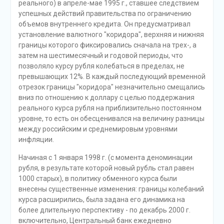
реального) в апреле-мае 1995 г., ставшее следствием
успешных действий правительства по ограничению
объемов внутреннего кредита. Он предусматривал
установление валютного "коридора", верхняя и нижняя
границы которого фиксировались сначала на трех-, а
затем на шестимесячный и годовой периоды, что
позволяло курсу рубля колебаться в пределах, не
превышающих 12%. В каждый последующий временной
отрезок границы "коридора" незначительно смещались
вниз по отношению к доллару с целью поддержания
реального курса рубля на приблизительно постоянном
уровне, то есть он обесценивался на величину разницы
между российским и среднемировым уровнями
инфляции.
Начиная с 1 января 1998 г. (с момента деноминации
рубля, в результате которой новый рубль стал равен
1000 старых), в политику обменного курса были
внесены существенные изменения: границы колебаний
курса расширились, была задана его динамика на
более длительную перспективу - по декабрь 2000 г.
включительно, Центральный банк ежедневно