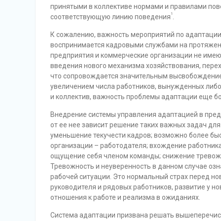
принятыми в коллективе нормами и правилами по
1
соответствующую линию поведения
.
К сожалению, важность мероприятий по адаптации
воспринимается кадровыми службами на протяжени
предприятия и коммерческие организации не имею
введения нового механизма хозяйствования, пере
что сопровождается значительным высвобождением
увеличением числа работников, вынужденных либо
и коллектив, важность проблемы адаптации еще б
Внедрение системы управления адаптацией в пред
от ее нее зависит решение таких важных задач для
уменьшение текучести кадров; возможно более бы
организации – работодателя; вхождение работника
ощущение себя членом команды; снижение тревож
Тревожность и неуверенность в данном случае озн
рабочей ситуации. Это нормальный страх перед н
руководителя и рядовых работников, развитие у н
отношения к работе и реализма в ожиданиях.
Система адаптации призвана решать вышеперечи