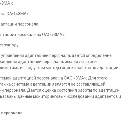
 «ЗМА»;
 на ОАО «ЗМА».
аптации персонала.
птации персонала на ОАО «ЗМА».
труктуру:
ы управления адаптацией персонала, дается определение
правления адаптацией персонала; исследуется опыт
лематике; исследуются методы оценки работы по адаптации.
стемой адаптацией персонала на ОАО «ЗМА». Для этого
так как система адаптации является ее составляющей.
 персонала. Дается оценка состояния работы по адаптации
льзованы данные мониторинговых исследований адаптантов и
й персонала