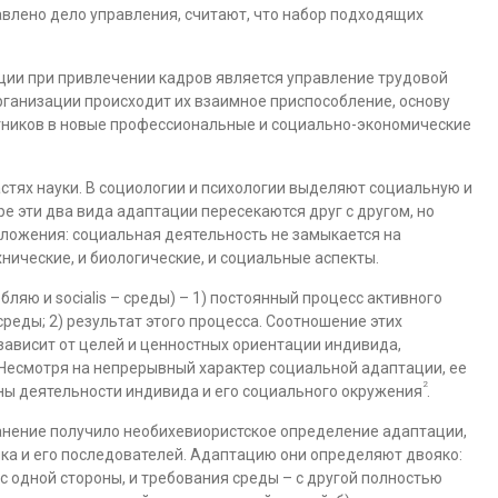
влено дело управления, считают, что набор подходящих
ции при привлечении кадров является управление трудовой
рганизации происходит их взаимное приспособление, основу
тников в новые профессиональные и социально-экономические
стях науки. В социологии и психологии выделяют социальную и
 эти два вида адаптации пересекаются друг с другом, но
иложения: социальная деятельность не замыкается на
хнические, и биологические, и социальные аспекты.
бляю и socialis – среды) – 1) постоянный процесс активного
реды; 2) результат этого процесса. Соотношение этих
зависит от целей и ценностных ориентации индивида,
 Несмотря на непрерывный характер социальной адаптации, ее
2
ы деятельности индивида и его социального окружения
.
анение получило необихевиористское определение адаптации,
енка и его последователей. Адаптацию они определяют двояко:
 с одной стороны, и требования среды – с другой полностью