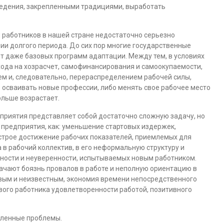
ведения, закрепленными традициями, выработать
 работников в нашей стране недостаточно серьезно
и долгого периода. До сих пор многие государственные
т даже базовых программ адаптации. Между тем, в условиях
хода на хозрасчет, самофинансирования и самоокупаемости,
 и, следовательно, перераспределением рабочей силы,
 осваивать новые профессии, либо менять свое рабочее место
ольше возрастает.
приятия представляет собой достаточно сложную задачу, но
 предприятия, как: уменьшение стартовых издержек,
строе достижение рабочих показателей, приемлемых для
 в рабочий коллектив, в его неформальную структуру и
ности и неуверенности, испытываемых новым работником.
ачают боязнь провалов в работе и неполную ориентацию в
овым и неизвестным, экономия времени непосредственного
ового работника удовлетворенности работой, позитивного
сленные проблемы.