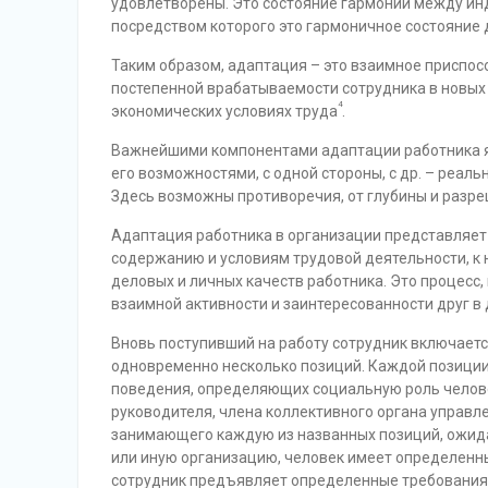
удовлетворены. Это состояние гармонии между инд
посредством которого это гармоничное состояние 
Таким образом, адаптация – это взаимное приспо
постепенной врабатываемости сотрудника в новых
4
экономических условиях труда
.
Важнейшими компонентами адаптации работника я
его возможностями, с одной стороны, с др. – реал
Здесь возможны противоречия, от глубины и разре
Адаптация работника в организации представляет 
содержанию и условиям трудовой деятельности, к
деловых и личных качеств работника. Это процесс, 
взаимной активности и заинтересованности друг в 
Вновь поступивший на работу сотрудник включаетс
одновременно несколько позиций. Каждой позиции 
поведения, определяющих социальную роль человек
руководителя, члена коллективного органа управле
занимающего каждую из названных позиций, ожидае
или иную организацию, человек имеет определенны
сотрудник предъявляет определенные требования к