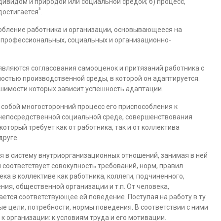
ивидом и природой или социальной средой; б) процесс,
3
достигается
.
собление работника и организации, основывающееся на
 профессиональных, социальных и организационно-
вляются согласования самооценок и притязаний работника с
ьностью производственной среды, в которой он адаптируется.
шимости которых зависит успешность адаптации.
собой многосторонний процесс его приспособления к
 непосредственной социальной среде, совершенствования
который требует как от работника, так и от коллектива
друге.
я в систему внутриорганизационных отношений, занимая в ней
соответствует совокупность требований, норм, правил
а в коллективе как работника, коллеги, подчиненного,
ния, общественной организации и т.п. От человека,
тся соответствующее ей поведение. Поступая на работу в ту
е цели, потребности, нормы поведения. В соответствии с ними
 организации: к условиям труда и его мотивации.