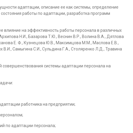
сущности адаптации, описание ее как системы, определение
и состояния работы по адаптации, разработка программ
ее влияние на эффективность работы персонала в различных
хипова Н.И., Базарова Т.Ю., Веснин В.Р., Волина В.А., Дятлова
оханова Е. Ф., Кузнецова Ю.В., Максимцова М.М., Маслова Е.В.,
 В.И., Самыгина С.И., Сульдина Г.А., Столяренко Л.Д., Травина
ей совершенствования системы адаптации персонала на
адачи:
даптации работника на предприятии;
персоналом;
ий по адаптации персонала;