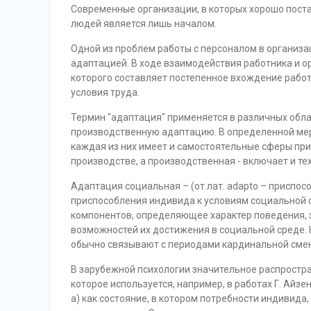
Современные организации, в которых хорошо поста
людей является лишь началом.
Одной из проблем работы с персоналом в организа
адаптацией. В ходе взаимодействия работника и о
которого составляет постепенное вхождение рабо
условия труда.
Термин "адаптация" применяется в различных обла
производственную адаптацию. В определенной мере
каждая из них имеет и самостоятельные сферы пр
производстве, а производственная - включает и те
Адаптация социальная – (от лат. adapto – приспосо
приспособления индивида к условиям социальной с
компонентов, определяющее характер поведения, 
возможностей их достижения в социальной среде.
обычно связывают с периодами кардинальной смен
В зарубежной психологии значительное распростр
которое используется, например, в работах Г. Айз
а) как состояние, в котором потребности индивида,