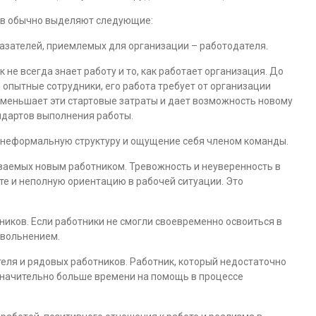
ов обычно выделяют следующие:
азателей, приемлемых для организации – работодателя.
не всегда знает работу и то, как работает организация. До
м опытные сотрудники, его работа требует от организации
уменьшает эти стартовые затраты и дает возможность новому
ндартов выполнения работы.
о неформальную структуру и ощущение себя членом команды.
ваемых новым работником. Тревожность и неуверенность в
те и неполную ориентацию в рабочей ситуации. Это
ников. Если работники не смогли своевременно освоиться в
 увольнением.
еля и рядовых работников. Работник, который недостаточно
 значительно больше времени на помощь в процессе