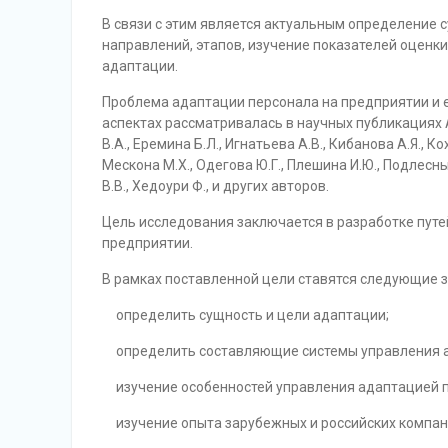
В связи с этим является актуальным определение 
направлений, этапов, изучение показателей оценк
адаптации.
Проблема адаптации персонала на предприятии и 
аспектах рассматривалась в научных публикациях Ар
В.А., Еремина Б.Л., Игнатьева А.В., Кибанова А.Я., К
Мескона М.Х., Одегова Ю.Г., Плешина И.Ю., Подлесных
В.В., Хедоури Ф., и других авторов.
Цель исследования заключается в разработке пут
предприятии.
В рамках поставленной цели ставятся следующие з
определить сущность и цели адаптации;
определить составляющие системы управления а
изучение особенностей управления адаптацией 
изучение опыта зарубежных и российских компан