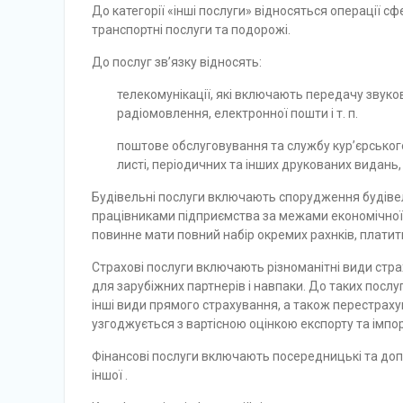
До категорії «інші послуги» відносяться операції сф
транспортні послуги та подорожі.
До послуг зв’язку відносять:
телекомунікації, які включають передачу звуко
радіомовлення, електронної пошти і т. п.
поштове обслуговування та службу кур’єрського
листі, періодичних та інших друкованих видань
Будівельні послуги включають спорудження будівел
працівниками підприємства за межами економічної т
повинне мати повний набір окремих рахнків, платити
Страхові послуги включають різноманітні види стра
для зарубіжних партнерів і навпаки. До таких посл
інші види прямого страхування, а також перестрах
узгоджується з вартісною оцінкою експорту та імпо
Фінансові послуги включають посередницькі та допо
іншої .