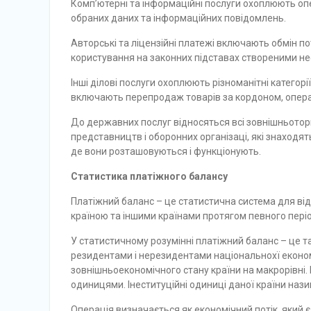
Комп’ютерні та інформаційні послуги охоплюють оп
обраних даних та інформаційних повідомлень.
Авторські та ліцензійні платежі включають обмін 
користування на законних підставах створеними н
Інші ділові послуги охоплюють різноманітні категорі
включають перепродаж товарів за кордоном, операційн
До державних послуг відносяться всі зовнішньоторг
представництв і оборонних організаці, які знаходят
де вони розташовуються і функціонують.
Статистика платіжного балансу
Платіжний баланс – це статистична система для ві
країною та іншими країнами протягом певного періо
У статистичному розумінні платіжний баланс – це т
резидентами і нерезидентами національнохї економ
зовнішньоекономічного стану країни на макрорівні.
одиницями. Інеституційні одиниці даної країни наз
Операція визначається як економічний потік, який 