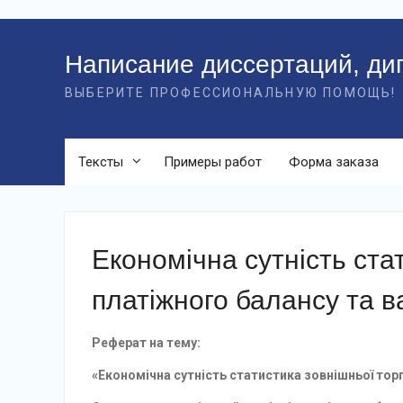
Перейти
к
Написание диссертаций, ди
контенту
ВЫБЕРИТЕ ПРОФЕССИОНАЛЬНУЮ ПОМОЩЬ!
Тексты
Примеры работ
Форма заказа
Економічна сутність стат
платіжного балансу та в
Реферат на тему:
«Економічна сутність статистика зовнішньої торг