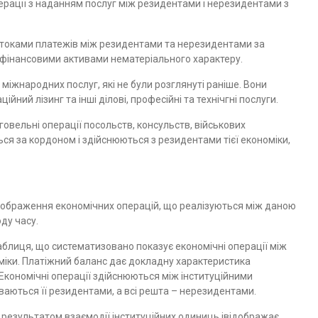
ерації з наданням послуг між резидентами і нерезидентами з
потоками платежів між резидентами та нерезидентами за
ефінансовими активами нематеріального характеру.
ї міжнародних послуг, які не були розглянуті раніше. Вони
ий лізинг та інші ділові, професійні та технічгні послуги.
овельні операції посольств, консульств, військових
ься за кордоном і здійснюються з резидентами тієї економіки,
дображення економічних операцій, що реалізуються між даною
ду часу.
аблиця, що систематизовано показує економічні операції між
іки. Платіжний баланс дає докладну характеристика
 Економічні операції здійснюються між інституційними
иваються її резидентами, а всі решта – нерезидентами.
є результатом взаємодії інституційних одиниць івідображає