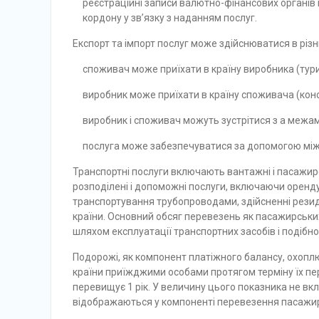
реєстраційні записи валютно-фінансових органів п
кордону у зв’язку з наданням послуг.
Експорт та імпорт послуг може здійснюватися в різ
споживач може приїхати в країну виробника (тури
виробник може приїхати в країну споживача (конс
виробник і споживач можуть зустрітися з а межами
послуга може забезпечуватися за допомогою міжн
Транспортні послуги включають вантажні і пасажирс
розподілені і допоможні послуги, включаючи оренд
транспортування трубопроводами, здійсненні резид
країни. Основний обсяг перевезень як пасажирськи
шляхом експлуатації транспортних засобів і подібн
Подорожі, як компонент платіжного балансу, охоплює
країни приїжджими особами протягом терміну їх пер
перевищує 1 рік. У величину цього показника не вк
відображаються у компоненті перевезення пасажи