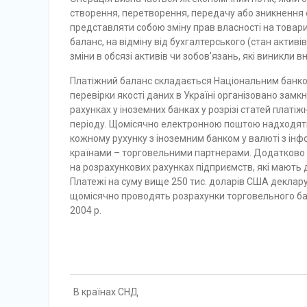
створення, перетворення, передачу або зникнення 
представляти собою зміну прав власності на товари
баланс, на відміну від бухгалтерського (стан активі
зміни в обсязі активів чи зобов’язань, які виникли в
Платіжний баланс складається Національним банко
перевірки якості даних в Україні організовано замкн
рахунках у іноземних банках у розрізі статей платі
періоду. Щомісячно електронною поштою надходять 
кожному рухунку з іноземним банком у валюті з інф
країнами – торговельними партнерами. Додатково 
на розрахункових рахунках підприємств, які мають д
Платежі на суму вище 250 тис. доларів США деклару
щомісячно проводять розрахунки торговельного бала
2004 р.
В країнах СНД