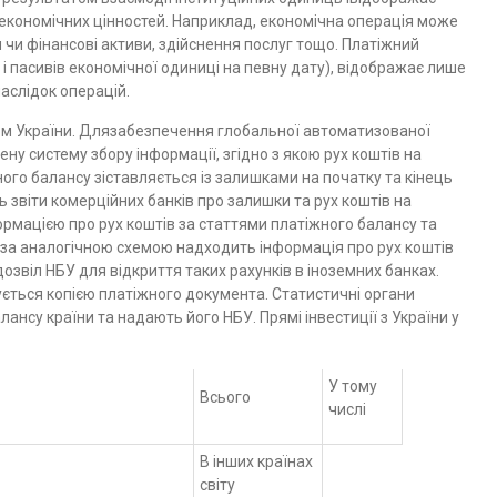
економічних цінностей. Наприклад, економічна операція може
 чи фінансові активи, здійснення послуг тощо. Платіжний
в і пасивів економічної одиниці на певну дату), відображає лише
наслідок операцій.
м України. Длязабезпечення глобальної автоматизованої
ену систему збору інформації, згідно з якою рух коштів на
жного балансу зіставляється із залишками на початку та кінець
звіти комерційних банків про залишки та рух коштів на
ормацією про рух коштів за статтями платіжного балансу та
за аналогічною схемою надходить інформація про рух коштів
озвіл НБУ для відкриття таких рахунків в іноземних банках.
ється копією платіжного документа. Статистичні органи
нсу країни та надають його НБУ. Прямі інвестиції з України у
У тому
Всього
числі
В інших країнах
світу