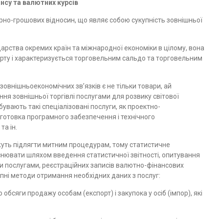
нсу та валютних курсів
но-грошових відносин, що являє собою сукупність зовнішньої
арства окремих країн та міжнародної економіки в цілому, вона
порту і характеризується торговельним сальдо та торговельним
овнішньоекономічних зв’язків є не тільки товари, ай
ння зовнішньої торгівлі послугами для розвику світової
увають такі спеціалізовані послуги, як проектно-
ідготовка програмного забезпечення і технічного
та ін.
жуть підлягти митним процедурам, тому статистичне
нювати шляхом введення статистичної звітності, опитування
и послугами, реєстраційних записів валютно-фінансових
пні методи отримання необхідних даних з послуг:
обсяги продажу особам (експорт) і закупока у осіб (імпор), які