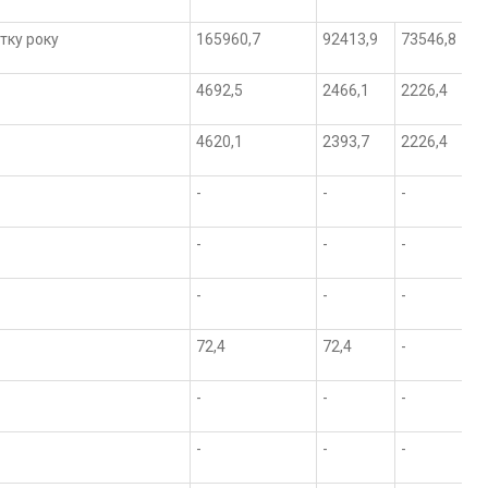
атку року
165960,7
92413,9
73546,8
4692,5
2466,1
2226,4
4620,1
2393,7
2226,4
-
-
-
-
-
-
-
-
-
72,4
72,4
-
-
-
-
-
-
-