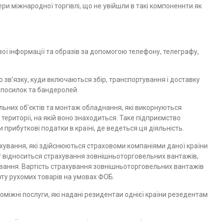
ери міжнародної торгівлі, що не увійшли в такі компоненнти як
вої інформації та образів за допомогою телефону, телеграфу,
 зв’язку, куди включаються збір, транспортування і доставку
, посилок та бандеролей.
ьних об’єктів та монтаж обладнання, які викорнуються
ериторії, на якій воно знаходиться. Таке підприємство
 прибуткові податки в країні, де ведеться ця діяльність.
хування, які здійснюються страховоми компаніями даної країни
уг відноситься страхування зовнішньоторговельних вантажів,
ування. Вартість страхування зовнішньоторговельних вантажів
рту рухомих товарів на умовах ФОБ.
міжні послуги, які надані резидентаи однієї країни резедентам