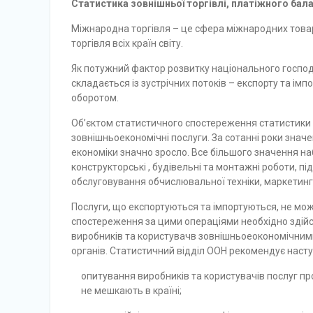
Статистика зовнішньої торгівлі, платіжного бала
Міжнародна торгівля – це сфера міжнародних товар
торгівля всіх країн світу.
Як потужний фактор розвитку національного господ
складається із зустрічних потоків – експорту та ім
оборотом.
Об’єктом статистичного спостереження статистики з
зовнішньоекономічні послуги. За сотанні роки значе
економіки значно зросло. Все більшого значення наб
конструкторські , будівельні та монтажні роботи, п
обслуговування обчислювальної техніки, маркетинг 
Послуги, що експортуються та імпортуються, не мо
спостереження за цими операціями необхідно здійс
виробників та користувачв зовнішньоеокономічним
органів. Статистичний відділ ООН рекомендує насту
опитування виробників та користувачів послуг про 
не мешкають в країні;