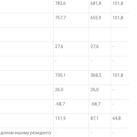
783,6
681,8
101,8
757,7
655,9
101,8
27,6
27,6
-
-
-
-
730,1
368,3
101,8
26,0
26,0
-
-68,7
-68,7
-
151,9
87,1
64,8
ордоном іншому резиденту
-
-
-