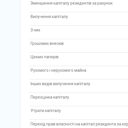
Зменшення капіталу резидентів за рахунок
Вилучення капіталу
З них
Грошових внесків
Цінних паперів
Рухомого і нерухомого майна
Інших видів вилучення капіталу
Переоцінка капіталу
Утрати капіталу
Перехід прав власності на капітал резидента за к