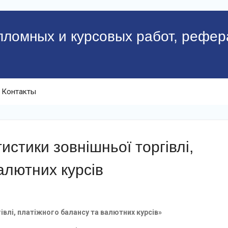
пломных и курсовых работ, рефер
Контакты
истики зовнішньої торгівлі,
алютних курсів
івлі, платіжного балансу та валютних курсів»